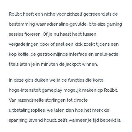
Rollbit heeft een niche voor zichzelf gecreëerd als de
bestemming waar adrenaline‑gevulde, bite‑size gaming
sessies floreren. Of je nu haast hebt tussen
vergaderingen door of snel een kick zoekt tijdens een
kop koffie, de gestroomlijnde interface en snelle‑actie
titels laten je in minuten de jackpot winnen.
In deze gids duiken we in de functies die korte,
hoge‑intensiteit gameplay mogelijk maken op
Rollbit
.
Van razendsnelle stortingen tot directe
uitbetalingsopties, we laten zien hoe het merk de
spanning levend houdt, zelfs wanneer je tijd beperkt is.