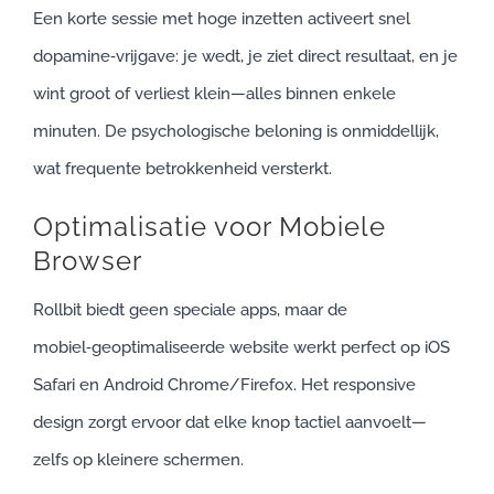
Een korte sessie met hoge inzetten activeert snel
dopamine‑vrijgave: je wedt, je ziet direct resultaat, en je
wint groot of verliest klein—alles binnen enkele
minuten. De psychologische beloning is onmiddellijk,
wat frequente betrokkenheid versterkt.
Optimalisatie voor Mobiele
Browser
Rollbit biedt geen speciale apps, maar de
mobiel‑geoptimaliseerde website werkt perfect op iOS
Safari en Android Chrome/Firefox. Het responsive
design zorgt ervoor dat elke knop tactiel aanvoelt—
zelfs op kleinere schermen.