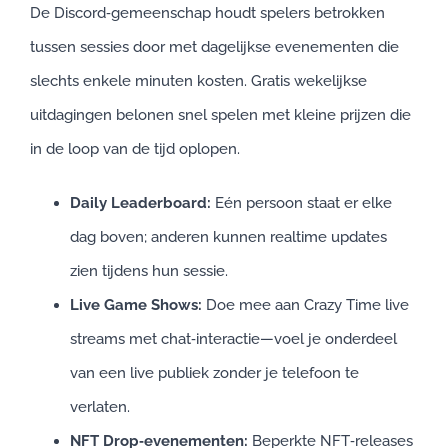
De Discord‑gemeenschap houdt spelers betrokken
tussen sessies door met dagelijkse evenementen die
slechts enkele minuten kosten. Gratis wekelijkse
uitdagingen belonen snel spelen met kleine prijzen die
in de loop van de tijd oplopen.
Daily Leaderboard:
Eén persoon staat er elke
dag boven; anderen kunnen realtime updates
zien tijdens hun sessie.
Live Game Shows:
Doe mee aan Crazy Time live
streams met chat‑interactie—voel je onderdeel
van een live publiek zonder je telefoon te
verlaten.
NFT Drop‑evenementen:
Beperkte NFT‑releases