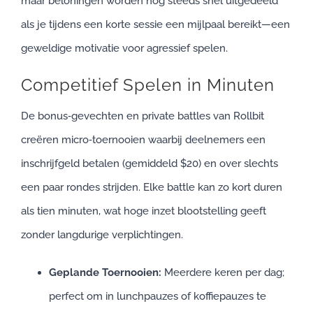
maar beloningen worden nog steeds snel uitgedeeld
als je tijdens een korte sessie een mijlpaal bereikt—een
geweldige motivatie voor agressief spelen.
Competitief Spelen in Minuten
De bonus‑gevechten en private battles van Rollbit
creëren micro‑toernooien waarbij deelnemers een
inschrijfgeld betalen (gemiddeld $20) en over slechts
een paar rondes strijden. Elke battle kan zo kort duren
als tien minuten, wat hoge inzet blootstelling geeft
zonder langdurige verplichtingen.
Geplande Toernooien:
Meerdere keren per dag;
perfect om in lunchpauzes of koffiepauzes te