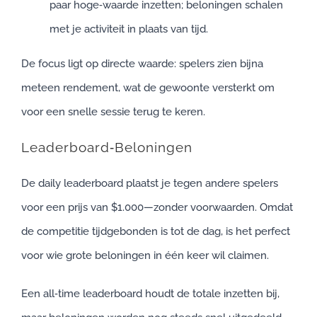
paar hoge‑waarde inzetten; beloningen schalen
met je activiteit in plaats van tijd.
De focus ligt op directe waarde: spelers zien bijna
meteen rendement, wat de gewoonte versterkt om
voor een snelle sessie terug te keren.
Leaderboard‑Beloningen
De daily leaderboard plaatst je tegen andere spelers
voor een prijs van $1.000—zonder voorwaarden. Omdat
de competitie tijdgebonden is tot de dag, is het perfect
voor wie grote beloningen in één keer wil claimen.
Een all‑time leaderboard houdt de totale inzetten bij,