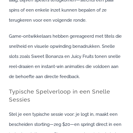
laag, blijven spelers terugkomen—slechts een paar
spins of een enkele inzet kunnen bepalen of ze
terugkeren voor een volgende ronde.
Game-ontwikkelaars hebben gereageerd met titels die
snelheid en visuele opwinding benadrukken. Snelle
slots zoals Sweet Bonanza en Juicy Fruits tonen snelle
reel‑draaien en instant‑win animaties die voldoen aan
de behoefte aan directe feedback.
Typische Spelverloop in een Snelle
Sessies
Stel je een typische sessie voor: je logt in, maakt een
bescheiden storting—zeg $20—en springt direct in een