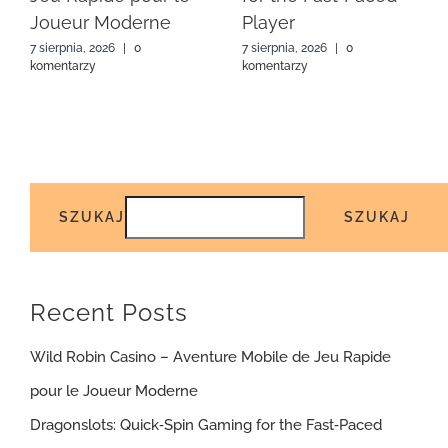
Joueur Moderne
Player
7 sierpnia, 2026
|
0
7 sierpnia, 2026
|
0
komentarzy
komentarzy
SZUKAJ
SZUKAJ
Recent Posts
Wild Robin Casino – Aventure Mobile de Jeu Rapide
pour le Joueur Moderne
Dragonslots: Quick‑Spin Gaming for the Fast‑Paced