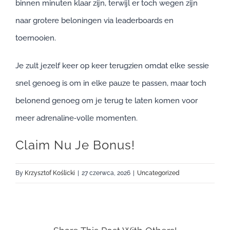
binnen minuten klaar zijn, terwijl er toch wegen zijn
naar grotere beloningen via leaderboards en
toernooien.
Je zult jezelf keer op keer terugzien omdat elke sessie
snel genoeg is om in elke pauze te passen, maar toch
belonend genoeg om je terug te laten komen voor
meer adrenaline‑volle momenten.
Claim Nu Je Bonus!
By
Krzysztof Koślicki
|
27 czerwca, 2026
|
Uncategorized