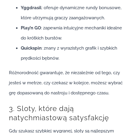
Yggdrasil
: oferuje dynamiczne rundy bonusowe,
które utrzymują graczy zaangażowanych.
Play’n GO
: zapewnia intuicyjne mechaniki idealne
do krótkich burstów.
Quickspin
: znany z wyrazistych grafik i szybkich
prędkości bębnów.
Różnorodność gwarantuje, że niezależnie od tego, czy
jesteś w metrze, czy czekasz w kolejce, możesz wybrać
grę dopasowaną do nastroju i dostępnego czasu.
3. Sloty, które dają
natychmiastową satysfakcję
Gdy szukasz szybkiej wygranej, sloty są najlepszym