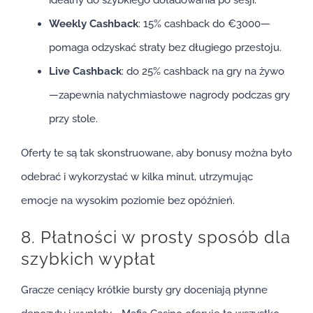
idealny do szybkiego doładowania po sesji.
Weekly Cashback
: 15% cashback do €3000—
pomaga odzyskać straty bez długiego przestoju.
Live Cashback
: do 25% cashback na gry na żywo
—zapewnia natychmiastowe nagrody podczas gry
przy stole.
Oferty te są tak skonstruowane, aby bonusy można było
odebrać i wykorzystać w kilka minut, utrzymując
emocje na wysokim poziomie bez opóźnień.
8. Płatności w prosty sposób dla
szybkich wypłat
Gracze ceniący krótkie bursty gry doceniają płynne