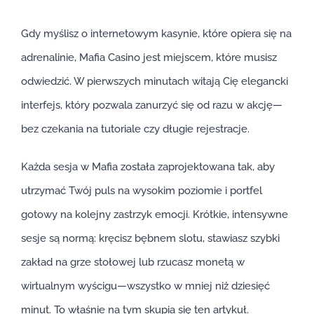
Gdy myślisz o internetowym kasynie, które opiera się na
adrenalinie, Mafia Casino jest miejscem, które musisz
odwiedzić. W pierwszych minutach witają Cię elegancki
interfejs, który pozwala zanurzyć się od razu w akcję—
bez czekania na tutoriale czy długie rejestracje.
Każda sesja w Mafia została zaprojektowana tak, aby
utrzymać Twój puls na wysokim poziomie i portfel
gotowy na kolejny zastrzyk emocji. Krótkie, intensywne
sesje są normą: kręcisz bębnem slotu, stawiasz szybki
zakład na grze stołowej lub rzucasz monetą w
wirtualnym wyścigu—wszystko w mniej niż dziesięć
minut. To właśnie na tym skupia się ten artykuł.