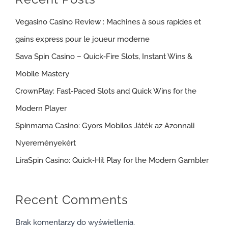
Vegasino Casino Review : Machines à sous rapides et
gains express pour le joueur moderne
Sava Spin Casino – Quick‑Fire Slots, Instant Wins &
Mobile Mastery
CrownPlay: Fast‑Paced Slots and Quick Wins for the
Modern Player
Spinmama Casino: Gyors Mobilos Játék az Azonnali
Nyereményekért
LiraSpin Casino: Quick‑Hit Play for the Modern Gambler
Recent Comments
Brak komentarzy do wyświetlenia.