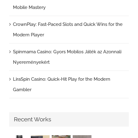
Mobile Mastery
CrownPlay: Fast‑Paced Slots and Quick Wins for the
Modern Player
Spinmama Casino: Gyors Mobilos Játék az Azonnali
Nyereményekért
LiraSpin Casino: Quick‑Hit Play for the Modern
Gambler
Recent Works