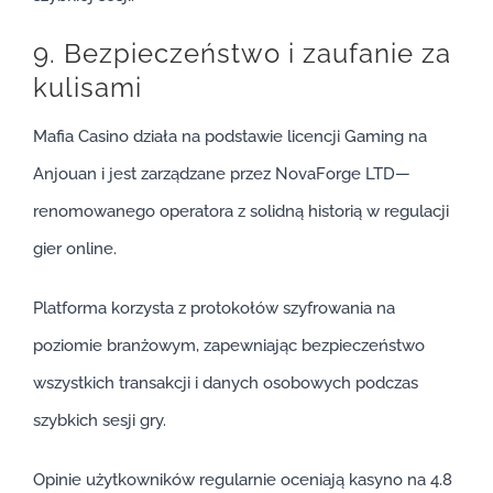
9. Bezpieczeństwo i zaufanie za
kulisami
Mafia Casino działa na podstawie licencji Gaming na
Anjouan i jest zarządzane przez NovaForge LTD—
renomowanego operatora z solidną historią w regulacji
gier online.
Platforma korzysta z protokołów szyfrowania na
poziomie branżowym, zapewniając bezpieczeństwo
wszystkich transakcji i danych osobowych podczas
szybkich sesji gry.
Opinie użytkowników regularnie oceniają kasyno na 4.8