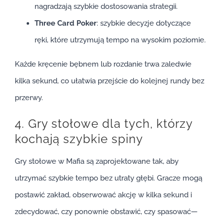
nagradzają szybkie dostosowania strategii.
Three Card Poker
: szybkie decyzje dotyczące
ręki, które utrzymują tempo na wysokim poziomie.
Każde kręcenie bębnem lub rozdanie trwa zaledwie
kilka sekund, co ułatwia przejście do kolejnej rundy bez
przerwy.
4. Gry stołowe dla tych, którzy
kochają szybkie spiny
Gry stołowe w Mafia są zaprojektowane tak, aby
utrzymać szybkie tempo bez utraty głębi. Gracze mogą
postawić zakład, obserwować akcję w kilka sekund i
zdecydować, czy ponownie obstawić, czy spasować—