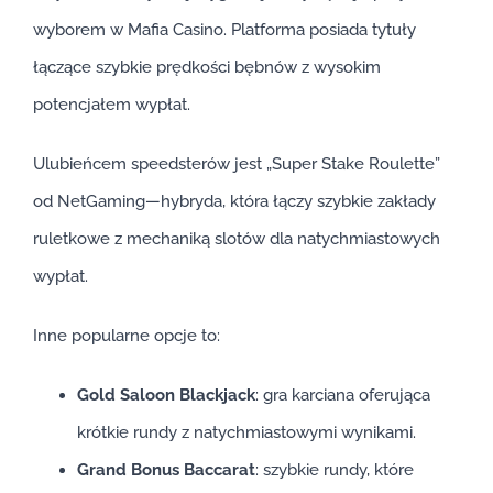
wyborem w Mafia Casino. Platforma posiada tytuły
łączące szybkie prędkości bębnów z wysokim
potencjałem wypłat.
Ulubieńcem speedsterów jest „Super Stake Roulette”
od NetGaming—hybryda, która łączy szybkie zakłady
ruletkowe z mechaniką slotów dla natychmiastowych
wypłat.
Inne popularne opcje to:
Gold Saloon Blackjack
: gra karciana oferująca
krótkie rundy z natychmiastowymi wynikami.
Grand Bonus Baccarat
: szybkie rundy, które