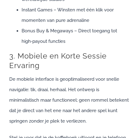
Instant Games – Winsten met één klik voor
momenten van pure adrenaline
Bonus Buy & Megaways – Direct toegang tot
high‑payout functies
3. Mobiele en Korte Sessie
Ervaring
De mobiele interface is geoptimaliseerd voor snelle
navigatie: tik, draai, herhaal. Het ontwerp is
minimalistisch maar functioneel; geen rommel betekent
dat je direct van het ene naar het andere spel kunt
springen zonder je plek te verliezen.
Stel je voor dat je de koffiehoek uitloopt en je telefoon