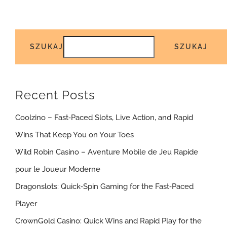
SZUKAJ
SZUKAJ
Recent Posts
Coolzino – Fast‑Paced Slots, Live Action, and Rapid
Wins That Keep You on Your Toes
Wild Robin Casino – Aventure Mobile de Jeu Rapide
pour le Joueur Moderne
Dragonslots: Quick‑Spin Gaming for the Fast‑Paced
Player
CrownGold Casino: Quick Wins and Rapid Play for the