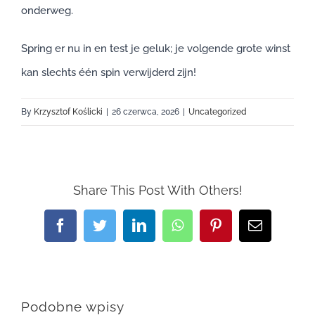
onderweg.
Spring er nu in en test je geluk; je volgende grote winst
kan slechts één spin verwijderd zijn!
By
Krzysztof Koślicki
|
26 czerwca, 2026
|
Uncategorized
Share This Post With Others!
Facebook
Twitter
LinkedIn
WhatsApp
Pinterest
Email
Podobne wpisy