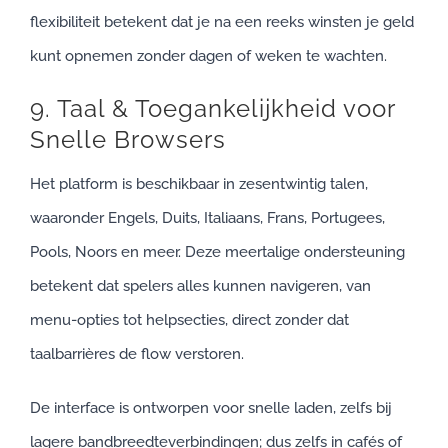
flexibiliteit betekent dat je na een reeks winsten je geld
kunt opnemen zonder dagen of weken te wachten.
9. Taal & Toegankelijkheid voor
Snelle Browsers
Het platform is beschikbaar in zesentwintig talen,
waaronder Engels, Duits, Italiaans, Frans, Portugees,
Pools, Noors en meer. Deze meertalige ondersteuning
betekent dat spelers alles kunnen navigeren, van
menu-opties tot helpsecties, direct zonder dat
taalbarrières de flow verstoren.
De interface is ontworpen voor snelle laden, zelfs bij
lagere bandbreedteverbindingen; dus zelfs in cafés of