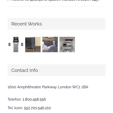
Recent Works
Contact Info
1600 Amphitheatre Parkway London WC1 1BA
Telefon:
1.800.458.556
Tel. kom:
552.720.546.210