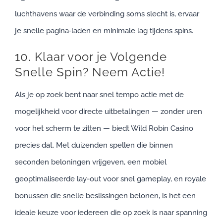
luchthavens waar de verbinding soms slecht is, ervaar
je snelle pagina‑laden en minimale lag tijdens spins.
10. Klaar voor je Volgende
Snelle Spin? Neem Actie!
Als je op zoek bent naar snel tempo actie met de
mogelijkheid voor directe uitbetalingen — zonder uren
voor het scherm te zitten — biedt Wild Robin Casino
precies dat. Met duizenden spellen die binnen
seconden beloningen vrijgeven, een mobiel
geoptimaliseerde lay-out voor snel gameplay, en royale
bonussen die snelle beslissingen belonen, is het een
ideale keuze voor iedereen die op zoek is naar spanning