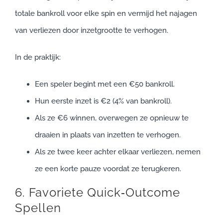
totale bankroll voor elke spin en vermijd het najagen
van verliezen door inzetgrootte te verhogen.
In de praktijk:
Een speler begint met een €50 bankroll.
Hun eerste inzet is €2 (4% van bankroll).
Als ze €6 winnen, overwegen ze opnieuw te
draaien in plaats van inzetten te verhogen.
Als ze twee keer achter elkaar verliezen, nemen
ze een korte pauze voordat ze terugkeren.
6. Favoriete Quick‑Outcome
Spellen