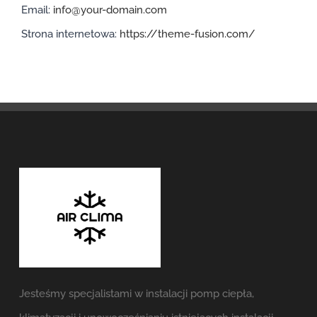
Email:
info@your-domain.com
Strona internetowa:
https://theme-fusion.com/
Jesteśmy specjalistami w instalacji pomp ciepła,