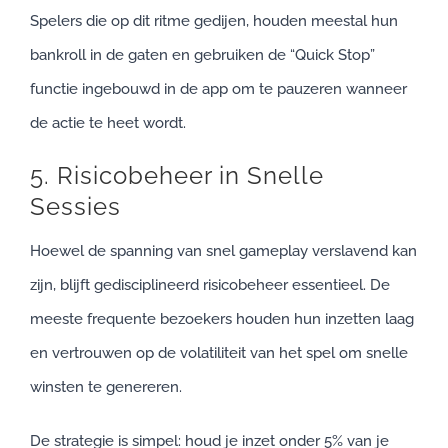
Spelers die op dit ritme gedijen, houden meestal hun
bankroll in de gaten en gebruiken de “Quick Stop”
functie ingebouwd in de app om te pauzeren wanneer
de actie te heet wordt.
5. Risicobeheer in Snelle
Sessies
Hoewel de spanning van snel gameplay verslavend kan
zijn, blijft gedisciplineerd risicobeheer essentieel. De
meeste frequente bezoekers houden hun inzetten laag
en vertrouwen op de volatiliteit van het spel om snelle
winsten te genereren.
De strategie is simpel: houd je inzet onder 5% van je