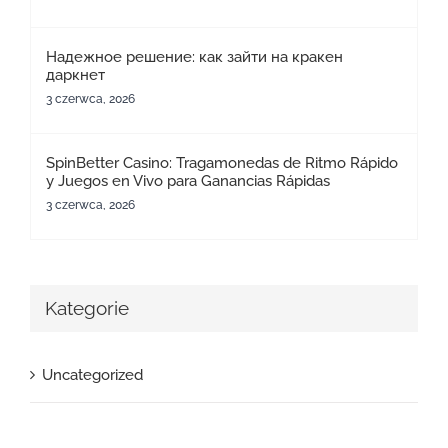
Надежное решение: как зайти на кракен
даркнет
3 czerwca, 2026
SpinBetter Casino: Tragamonedas de Ritmo Rápido
y Juegos en Vivo para Ganancias Rápidas
3 czerwca, 2026
Kategorie
Uncategorized