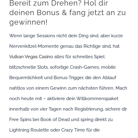
Bereit zum Drehen? Hol dir
deinen Bonus & fang jetzt an zu
gewinnen!
Wenn lange Sessions nicht dein Ding sind, aber kurze
Nervenkitzel‑Momente genau das Richtige sind, hat
Vulkan Vegas Casino
alles für schnelles Spiel:
blitzschnelle Slots, sofortige Crash-Games, mobile
Bequemlichkeit und Bonus‑Trigger, die den Ablauf
nahtlos von einem Gewinn zum nächsten führen. Mach
noch heute mit – aktiviere dein Willkommenspaket
innerhalb von vier Tagen nach Registrierung, sichere dir
Free Spins bei Book of Dead und spring direkt zu
Lightning Roulette oder Crazy Time für die