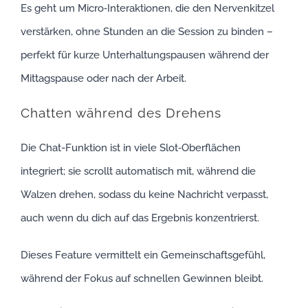
Es geht um Micro‑Interaktionen, die den Nervenkitzel
verstärken, ohne Stunden an die Session zu binden –
perfekt für kurze Unterhaltungspausen während der
Mittagspause oder nach der Arbeit.
Chatten während des Drehens
Die Chat-Funktion ist in viele Slot‑Oberflächen
integriert; sie scrollt automatisch mit, während die
Walzen drehen, sodass du keine Nachricht verpasst,
auch wenn du dich auf das Ergebnis konzentrierst.
Dieses Feature vermittelt ein Gemeinschaftsgefühl,
während der Fokus auf schnellen Gewinnen bleibt.