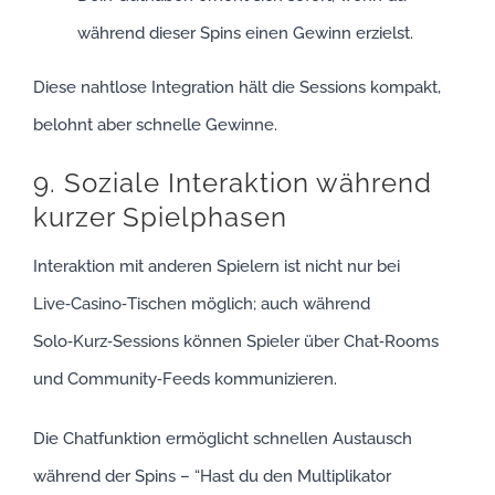
während dieser Spins einen Gewinn erzielst.
Diese nahtlose Integration hält die Sessions kompakt,
belohnt aber schnelle Gewinne.
9. Soziale Interaktion während
kurzer Spielphasen
Interaktion mit anderen Spielern ist nicht nur bei
Live‑Casino‑Tischen möglich; auch während
Solo‑Kurz‑Sessions können Spieler über Chat‑Rooms
und Community‑Feeds kommunizieren.
Die Chatfunktion ermöglicht schnellen Austausch
während der Spins – “Hast du den Multiplikator