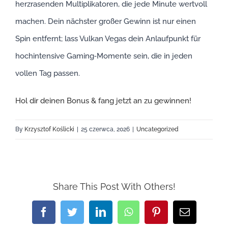
herzrasenden Multiplikatoren, die jede Minute wertvoll
machen. Dein nächster großer Gewinn ist nur einen
Spin entfernt; lass Vulkan Vegas dein Anlaufpunkt für
hochintensive Gaming‑Momente sein, die in jeden
vollen Tag passen.
Hol dir deinen Bonus & fang jetzt an zu gewinnen!
By
Krzysztof Koślicki
|
25 czerwca, 2026
|
Uncategorized
Share This Post With Others!
Facebook
Twitter
LinkedIn
WhatsApp
Pinterest
Email