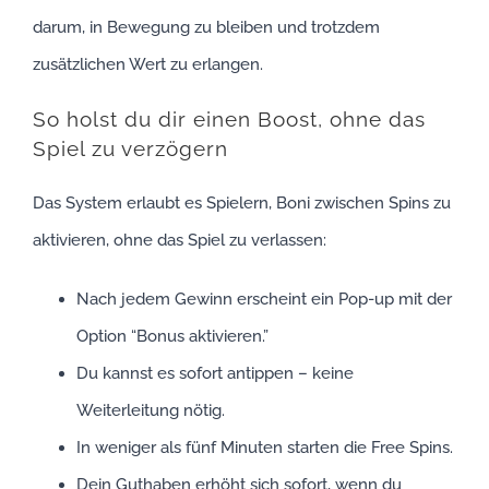
darum, in Bewegung zu bleiben und trotzdem
zusätzlichen Wert zu erlangen.
So holst du dir einen Boost, ohne das
Spiel zu verzögern
Das System erlaubt es Spielern, Boni zwischen Spins zu
aktivieren, ohne das Spiel zu verlassen:
Nach jedem Gewinn erscheint ein Pop-up mit der
Option “Bonus aktivieren.”
Du kannst es sofort antippen – keine
Weiterleitung nötig.
In weniger als fünf Minuten starten die Free Spins.
Dein Guthaben erhöht sich sofort, wenn du