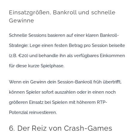
Einsatzgrößen, Bankroll und schnelle
Gewinne
Schnelle Sessions basieren auf einer klaren Bankroll-
Strategie: Lege einen festen Betrag pro Session beiseite
(z.B. €20) und behandle ihn als verfügbares Einkommen
für diese kurze Spielphase.
Wenn ein Gewinn dein Session-Bankroll früh übertrifft,
können Spieler sofort auszahlen oder in einen noch
größeren Einsatz bei Spielen mit höherem RTP-
Potenzial reinvestieren.
6. Der Reiz von Crash-Games