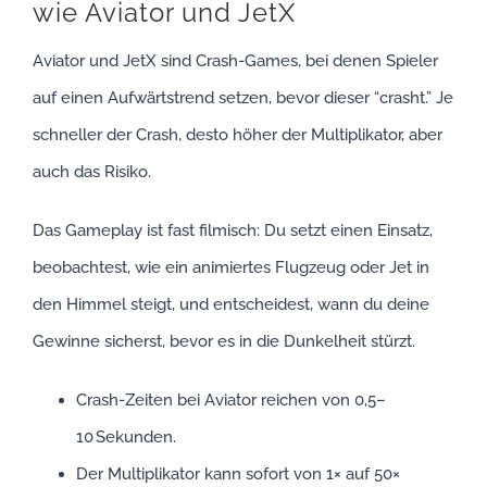
wie Aviator und JetX
Aviator und JetX sind Crash-Games, bei denen Spieler
auf einen Aufwärtstrend setzen, bevor dieser “crasht.” Je
schneller der Crash, desto höher der Multiplikator, aber
auch das Risiko.
Das Gameplay ist fast filmisch: Du setzt einen Einsatz,
beobachtest, wie ein animiertes Flugzeug oder Jet in
den Himmel steigt, und entscheidest, wann du deine
Gewinne sicherst, bevor es in die Dunkelheit stürzt.
Crash-Zeiten bei Aviator reichen von 0,5–
10 Sekunden.
Der Multiplikator kann sofort von 1× auf 50×