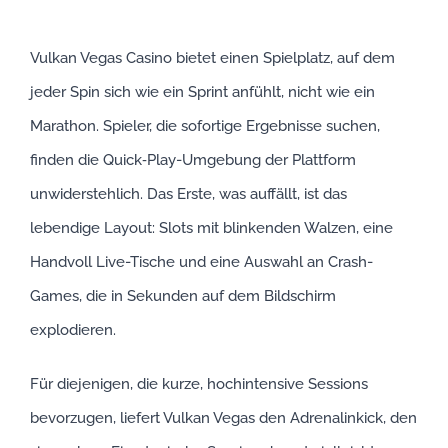
Vulkan Vegas Casino bietet einen Spielplatz, auf dem
jeder Spin sich wie ein Sprint anfühlt, nicht wie ein
Marathon. Spieler, die sofortige Ergebnisse suchen,
finden die Quick‑Play-Umgebung der Plattform
unwiderstehlich. Das Erste, was auffällt, ist das
lebendige Layout: Slots mit blinkenden Walzen, eine
Handvoll Live-Tische und eine Auswahl an Crash-
Games, die in Sekunden auf dem Bildschirm
explodieren.
Für diejenigen, die kurze, hochintensive Sessions
bevorzugen, liefert Vulkan Vegas den Adrenalinkick, den