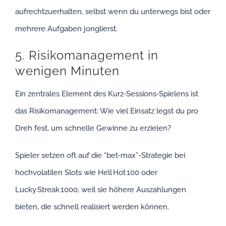
aufrechtzuerhalten, selbst wenn du unterwegs bist oder
mehrere Aufgaben jonglierst.
5. Risikomanagement in
wenigen Minuten
Ein zentrales Element des Kurz‑Sessions‑Spielens ist
das Risikomanagement: Wie viel Einsatz legst du pro
Dreh fest, um schnelle Gewinne zu erzielen?
Spieler setzen oft auf die “bet‑max”-Strategie bei
hochvolatilen Slots wie Hell Hot 100 oder
Lucky Streak 1000, weil sie höhere Auszahlungen
bieten, die schnell realisiert werden können.