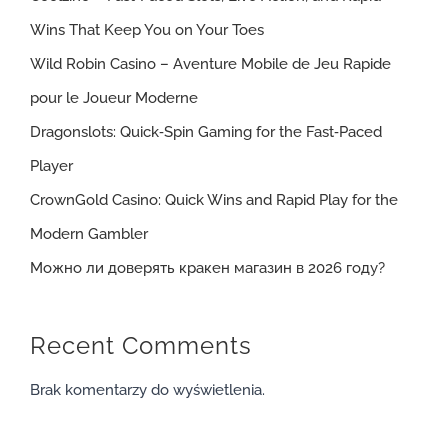
Wins That Keep You on Your Toes
Wild Robin Casino – Aventure Mobile de Jeu Rapide
pour le Joueur Moderne
Dragonslots: Quick‑Spin Gaming for the Fast‑Paced
Player
CrownGold Casino: Quick Wins and Rapid Play for the
Modern Gambler
Можно ли доверять кракен магазин в 2026 году?
Recent Comments
Brak komentarzy do wyświetlenia.