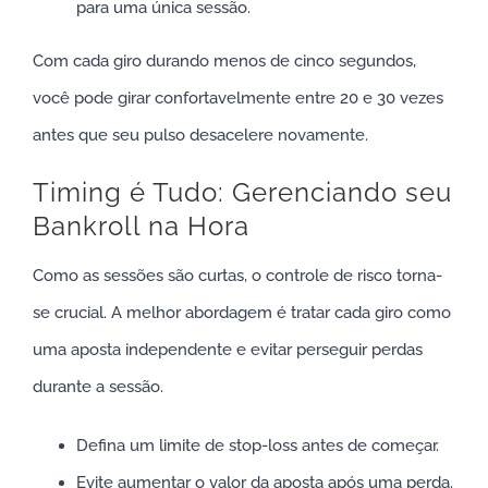
para uma única sessão.
Com cada giro durando menos de cinco segundos,
você pode girar confortavelmente entre 20 e 30 vezes
antes que seu pulso desacelere novamente.
Timing é Tudo: Gerenciando seu
Bankroll na Hora
Como as sessões são curtas, o controle de risco torna-
se crucial. A melhor abordagem é tratar cada giro como
uma aposta independente e evitar perseguir perdas
durante a sessão.
Defina um limite de stop-loss antes de começar.
Evite aumentar o valor da aposta após uma perda.