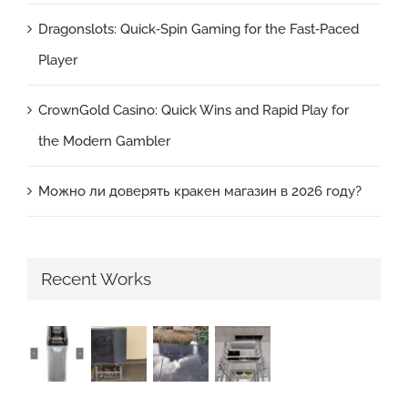
Dragonslots: Quick‑Spin Gaming for the Fast‑Paced
Player
CrownGold Casino: Quick Wins and Rapid Play for
the Modern Gambler
Можно ли доверять кракен магазин в 2026 году?
Recent Works