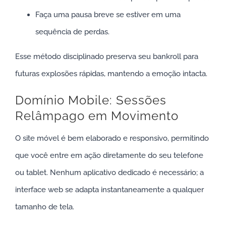
Faça uma pausa breve se estiver em uma
sequência de perdas.
Esse método disciplinado preserva seu bankroll para
futuras explosões rápidas, mantendo a emoção intacta.
Domínio Mobile: Sessões
Relâmpago em Movimento
O site móvel é bem elaborado e responsivo, permitindo
que você entre em ação diretamente do seu telefone
ou tablet. Nenhum aplicativo dedicado é necessário; a
interface web se adapta instantaneamente a qualquer
tamanho de tela.