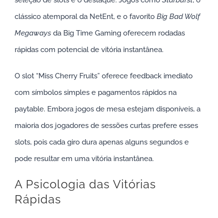
seleção de slots é o destaque. Jogos como
Starburst
, o
clássico atemporal da NetEnt, e o favorito
Big Bad Wolf
Megaways
da Big Time Gaming oferecem rodadas
rápidas com potencial de vitória instantânea.
O slot “Miss Cherry Fruits” oferece feedback imediato
com símbolos simples e pagamentos rápidos na
paytable. Embora jogos de mesa estejam disponíveis, a
maioria dos jogadores de sessões curtas prefere esses
slots, pois cada giro dura apenas alguns segundos e
pode resultar em uma vitória instantânea.
A Psicologia das Vitórias
Rápidas