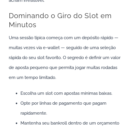
acham irresistível.
Dominando o Giro do Slot em
Minutos
Uma sessão típica começa com um depósito rápido —
muitas vezes via e-wallet — seguido de uma seleção
rápida do seu slot favorito. O segredo é definir um valor
de aposta pequeno que permita jogar muitas rodadas
em um tempo limitado.
Escolha um slot com apostas mínimas baixas.
Opte por linhas de pagamento que pagam
rapidamente.
Mantenha seu bankroll dentro de um orçamento