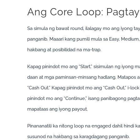
Ang Core Loop: Pagtay
Sa simula ng bawat round, ilalagay mo ang iyong taya 
panganib. Maaari kang pumili mula sa Easy, Medium,
hakbang at posibilidad na ma-trap.
Kapag pinindot mo ang “Start,” sisimulan ng iyong ma
daan at mga paminsan-minsang hadlang. Matapos ang
“Cash Out.” Kapag pinindot mo ang “Cash Out,” i-loc
pinindot mo ang “Continue,” isang panibagong pag
mapataas ang iyong payout.
Pinananatili ka nitong loop na engaged dahil hindi k
susunod na hakbang sa karagdagang panganib.