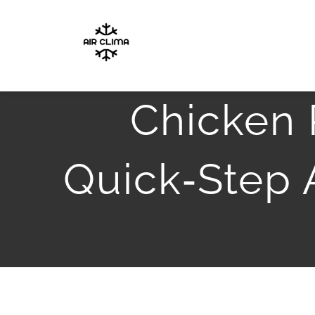
Przejdź
do
zawartości
Chicken 
Quick‑Step 