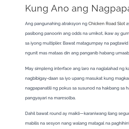
Kung Ano ang Nagpapa
Ang pangunahing atraksyon ng
Chicken Road Slot
ay
pasibong panoorin ang odds na umikot, ikaw ay gum
sa iyong multiplier. Bawat matagumpay na pagtawid 
ngunit mas mataas din ang panganib habang umaa
May simpleng interface ang laro na naglalahad ng ka
nagbibigay-daan sa iyo upang masukat kung magka
nagpapanatili ng pokus sa susunod na hakbang sa 
pangyayari na maresolba.
Dahil bawat round ay maikli—karaniwang ilang segu
mabilis na sesyon nang walang matagal na paghihint