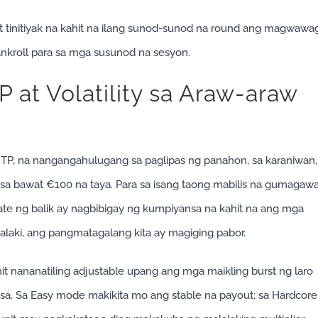
at tinitiyak na kahit na ilang sunod-sunod na round ang magwawag
ankroll para sa mga susunod na sesyon.
 at Volatility sa Araw-araw
P, na nangangahulugang sa paglipas ng panahon, sa karaniwan,
 bawat €100 na taya. Para sa isang taong mabilis na gumagaw
ate ng balik ay nagbibigay ng kumpiyansa na kahit na ang mga
laki, ang pangmatagalang kita ay magiging pabor.
gunit nananatiling adjustable upang ang mga maikling burst ng laro
sa. Sa Easy mode makikita mo ang stable na payout; sa Hardcore