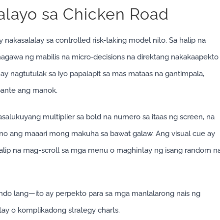
layo sa Chicken Road
 nakasalalay sa controlled risk-taking model nito. Sa halip na
agawa ng mabilis na micro‑decisions na direktang nakakaapekto
ay nagtutulak sa iyo papalapit sa mas mataas na gantimpala,
bante ang manok.
salukuyang multiplier sa bold na numero sa itaas ng screen, na
no ang maaari mong makuha sa bawat galaw. Ang visual cue ay
halip na mag-scroll sa mga menu o maghintay ng isang random n
ndo lang—ito ay perpekto para sa mga manlalarong nais ng
ay o komplikadong strategy charts.