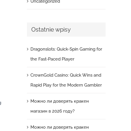
Uncategorized
Ostatnie wpisy
Dragonslots: Quick‑Spin Gaming for
the Fast‑Paced Player
CrownGold Casino: Quick Wins and
Rapid Play for the Modern Gambler
Можно ли доверять кракен
g
магазин в 2026 году?
Можно ли доверять кракен