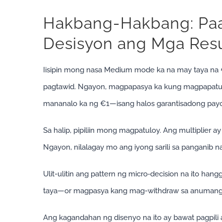
Hakbang-Hakbang: Pa
Desisyon ang Mga Resu
Iisipin mong nasa Medium mode ka na may taya na €
pagtawid. Ngayon, magpapasya ka kung magpapatulo
mananalo ka ng €1—isang halos garantisadong payo
Sa halip, pipiliin mong magpatuloy. Ang multiplier a
Ngayon, nilalagay mo ang iyong sarili sa panganib n
Ulit-ulitin ang pattern ng micro‑decision na ito h
taya—or magpasya kang mag-withdraw sa anumang 
Ang kagandahan ng disenyo na ito ay bawat pagpili 