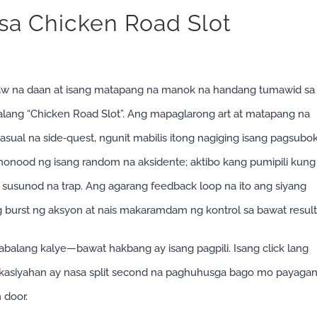
sa Chicken Road Slot
w na daan at isang matapang na manok na handang tumawid sa
galang “Chicken Road Slot”. Ang mapaglarong art at matapang na
sual na side‑quest, ngunit mabilis itong nagiging isang pagsubo
nanonood ng isang random na aksidente; aktibo kang pumipili kung
usunod na trap. Ang agarang feedback loop na ito ang siyang
 burst ng aksyon at nais makaramdam ng kontrol sa bawat result
 abalang kalye—bawat hakbang ay isang pagpili. Isang click lang
g kasiyahan ay nasa split second na paghuhusga bago mo payaga
 door.