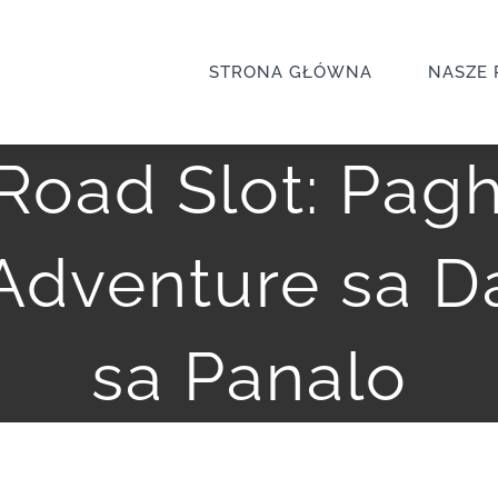
STRONA GŁÓWNA
NASZE 
Road Slot: Pag
Adventure sa 
sa Panalo