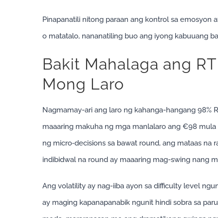
Pinapanatili nitong paraan ang kontrol sa emosyon 
o matatalo, nananatiling buo ang iyong kabuuang b
Bakit Mahalaga ang RTP
Mong Laro
Nagmamay-ari ang laro ng kahanga-hangang 98% RT
maaaring makuha ng mga manlalaro ang €98 mula sa
ng micro‑decisions sa bawat round, ang mataas na r
indibidwal na round ay maaaring mag-swing nang ma
Ang volatility ay nag-iiba ayon sa difficulty level n
ay maging kapanapanabik ngunit hindi sobra sa paru