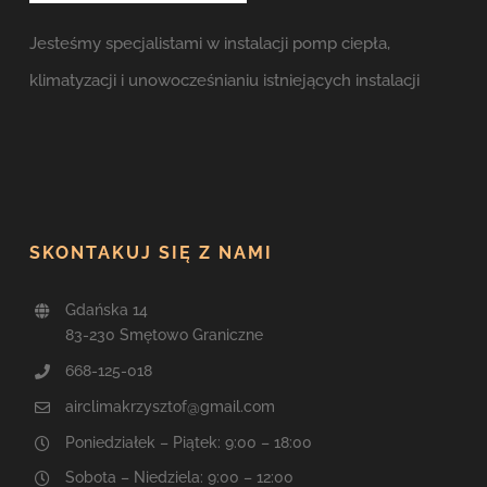
Jesteśmy specjalistami w instalacji pomp ciepła,
klimatyzacji i unowocześnianiu istniejących instalacji
SKONTAKUJ SIĘ Z NAMI
Gdańska 14
83-230 Smętowo Graniczne
668-125-018
airclimakrzysztof@gmail.com
Poniedziałek – Piątek: 9:00 – 18:00
Sobota – Niedziela: 9:00 – 12:00