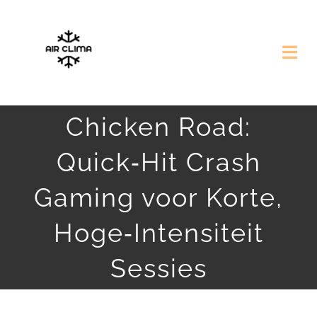
Przejdź
do
Togg
zawartości
Navi
Strona Główna
Chicken Road:
Nasze Realizacje
Quick‑Hit Crash
Gaming voor Korte,
Darmowa Wycena
Hoge‑Intensiteit
Sessies