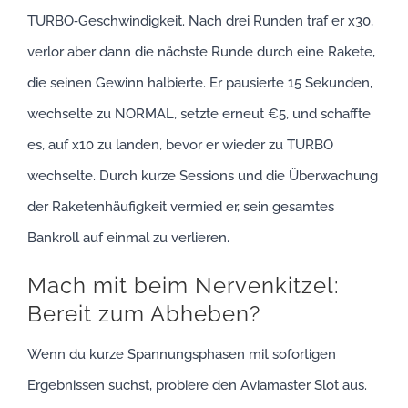
TURBO‑Geschwindigkeit. Nach drei Runden traf er x30,
verlor aber dann die nächste Runde durch eine Rakete,
die seinen Gewinn halbierte. Er pausierte 15 Sekunden,
wechselte zu NORMAL, setzte erneut €5, und schaffte
es, auf x10 zu landen, bevor er wieder zu TURBO
wechselte. Durch kurze Sessions und die Überwachung
der Raketenhäufigkeit vermied er, sein gesamtes
Bankroll auf einmal zu verlieren.
Mach mit beim Nervenkitzel:
Bereit zum Abheben?
Wenn du kurze Spannungsphasen mit sofortigen
Ergebnissen suchst, probiere den Aviamaster Slot aus.