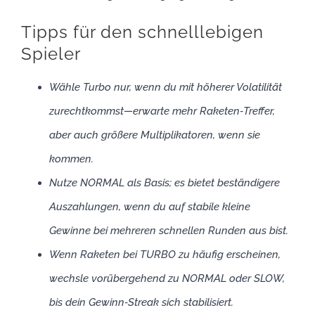
Tipps für den schnelllebigen
Spieler
Wähle Turbo nur, wenn du mit höherer Volatilität
zurechtkommst—erwarte mehr Raketen‑Treffer,
aber auch größere Multiplikatoren, wenn sie
kommen.
Nutze NORMAL als Basis; es bietet beständigere
Auszahlungen, wenn du auf stabile kleine
Gewinne bei mehreren schnellen Runden aus bist.
Wenn Raketen bei TURBO zu häufig erscheinen,
wechsle vorübergehend zu NORMAL oder SLOW,
bis dein Gewinn‑Streak sich stabilisiert.