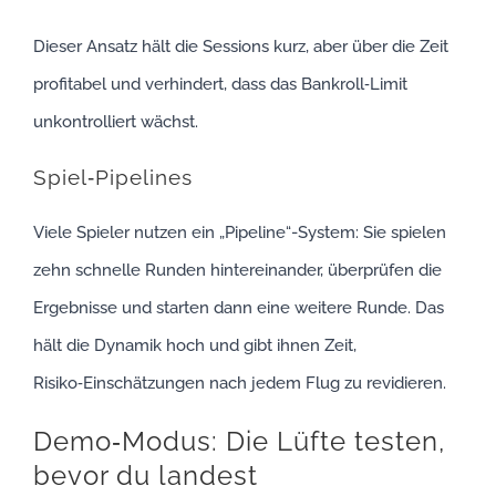
Dieser Ansatz hält die Sessions kurz, aber über die Zeit
profitabel und verhindert, dass das Bankroll‑Limit
unkontrolliert wächst.
Spiel‑Pipelines
Viele Spieler nutzen ein „Pipeline“-System: Sie spielen
zehn schnelle Runden hintereinander, überprüfen die
Ergebnisse und starten dann eine weitere Runde. Das
hält die Dynamik hoch und gibt ihnen Zeit,
Risiko‑Einschätzungen nach jedem Flug zu revidieren.
Demo‑Modus: Die Lüfte testen,
bevor du landest