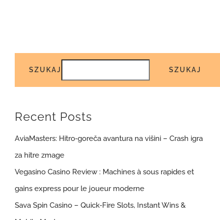
SZUKAJ
SZUKAJ
Recent Posts
AviaMasters: Hitro‑goreča avantura na višini – Crash igra
za hitre zmage
Vegasino Casino Review : Machines à sous rapides et
gains express pour le joueur moderne
Sava Spin Casino – Quick‑Fire Slots, Instant Wins &