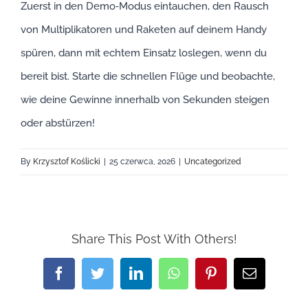
Zuerst in den Demo‑Modus eintauchen, den Rausch
von Multiplikatoren und Raketen auf deinem Handy
spüren, dann mit echtem Einsatz loslegen, wenn du
bereit bist. Starte die schnellen Flüge und beobachte,
wie deine Gewinne innerhalb von Sekunden steigen
oder abstürzen!
By
Krzysztof Koślicki
|
25 czerwca, 2026
|
Uncategorized
Share This Post With Others!
Facebook
Twitter
LinkedIn
WhatsApp
Pinterest
Email