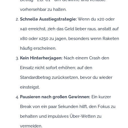
vorhersehbar zu halten.
Schnelle Ausstiegstrategie:
Wenn du x20 oder
x40 erreichst, zieh das Geld lieber raus, anstatt auf
x80 oder x250 zu jagen, besonders wenn Raketen
häufig erscheinen.
Kein Hinterherjagen:
Nach einem Crash den
Einsatz nicht sofort erhöhen; auf den
Standardbetrag zurücksetzen, bevor du wieder
einsteigst.
Pausieren nach großen Gewinnen:
Ein kurzer
Break von ein paar Sekunden hilft, den Fokus zu
behalten und impulsives Über‑Wetten zu
vermeiden.