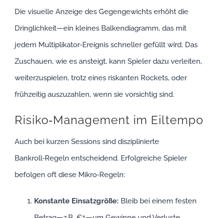
Die visuelle Anzeige des Gegengewichts erhöht die
Dringlichkeit—ein kleines Balkendiagramm, das mit
jedem Multiplikator‑Ereignis schneller gefüllt wird. Das
Zuschauen, wie es ansteigt, kann Spieler dazu verleiten,
weiterzuspielen, trotz eines riskanten Rockets, oder
frühzeitig auszuzahlen, wenn sie vorsichtig sind.
Risiko‑Management im Eiltempo
Auch bei kurzen Sessions sind disziplinierte
Bankroll‑Regeln entscheidend. Erfolgreiche Spieler
befolgen oft diese Mikro‑Regeln:
Konstante Einsatzgröße:
Bleib bei einem festen
Betrag—z.B. €1—um Gewinne und Verluste