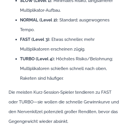
SLOW (Level 1):
Minimales Risiko, langsamerer
Multiplikator‑Aufbau.
NORMAL (Level 2):
Standard; ausgewogenes
Tempo.
FAST (Level 3):
Etwas schneller, mehr
Multiplikatoren erscheinen zügig.
TURBO (Level 4):
Höchstes Risiko/Belohnung;
Multiplikatoren schießen schnell nach oben,
Raketen sind häufiger.
Die meisten Kurz‑Session‑Spieler tendieren zu FAST
oder TURBO—sie wollen die schnelle Gewinnkurve und
den Nervenkitzel potenziell großer Renditen, bevor das
Gegengewicht wieder absinkt.