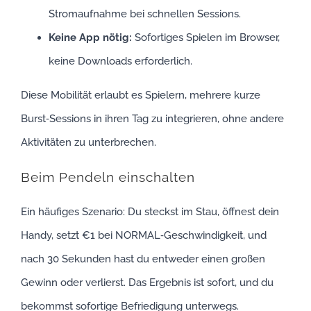
Stromaufnahme bei schnellen Sessions.
Keine App nötig:
Sofortiges Spielen im Browser,
keine Downloads erforderlich.
Diese Mobilität erlaubt es Spielern, mehrere kurze
Burst‑Sessions in ihren Tag zu integrieren, ohne andere
Aktivitäten zu unterbrechen.
Beim Pendeln einschalten
Ein häufiges Szenario: Du steckst im Stau, öffnest dein
Handy, setzt €1 bei NORMAL‑Geschwindigkeit, und
nach 30 Sekunden hast du entweder einen großen
Gewinn oder verlierst. Das Ergebnis ist sofort, und du
bekommst sofortige Befriedigung unterwegs.