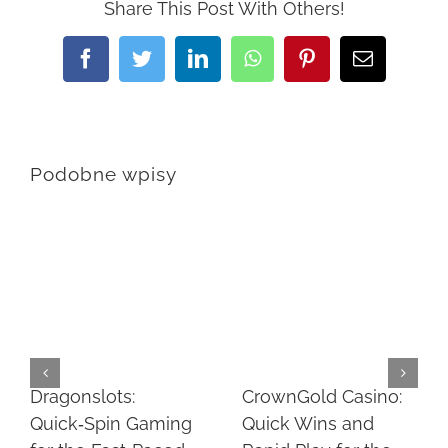
Share This Post With Others!
Facebook
Twitter
LinkedIn
WhatsApp
Pinterest
Email
Podobne wpisy
Dragonslots:
CrownGold Casino:
Quick‑Spin Gaming
Quick Wins and