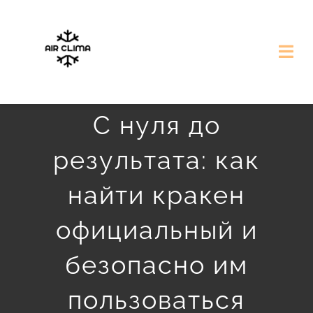
Przejdź
do
Togg
zawartości
Navi
Strona Główna
С нуля до
Nasze Realizacje
результата: как
найти кракен
Darmowa Wycena
официальный и
безопасно им
пользоваться