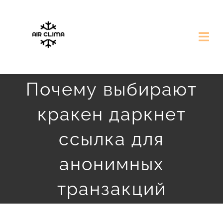
Przejdź
do
Togg
zawartości
Navi
Strona Główna
Почему выбирают
Nasze Realizacje
кракен даркнет
ссылка для
Darmowa Wycena
анонимных
транзакций