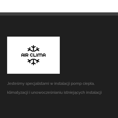
Jesteśmy specjalistami w instalacji pomp ciepła,
klimatyzacji i unowocześnianiu istniejących instalacji