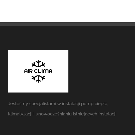
Jesteśmy specjalistami w instalacji pomp ciepła,
klimatyzacji i unowocześnianiu istniejących instalacji