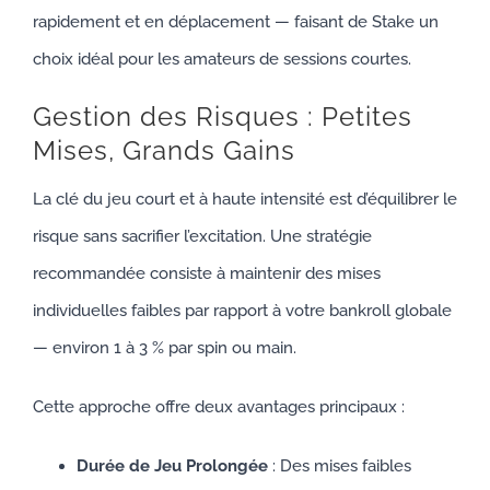
rapidement et en déplacement — faisant de Stake un
choix idéal pour les amateurs de sessions courtes.
Gestion des Risques : Petites
Mises, Grands Gains
La clé du jeu court et à haute intensité est d’équilibrer le
risque sans sacrifier l’excitation. Une stratégie
recommandée consiste à maintenir des mises
individuelles faibles par rapport à votre bankroll globale
— environ 1 à 3 % par spin ou main.
Cette approche offre deux avantages principaux :
Durée de Jeu Prolongée
: Des mises faibles