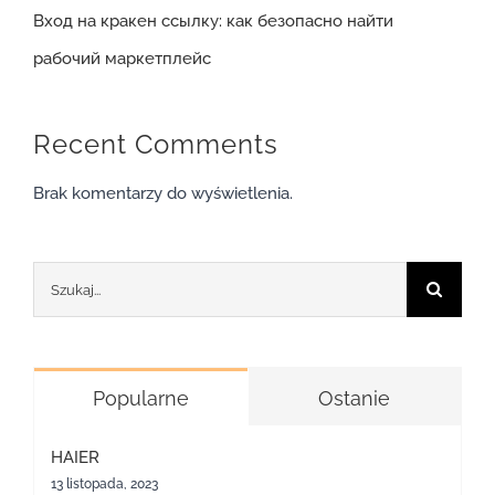
Вход на кракен ссылку: как безопасно найти
рабочий маркетплейс
Recent Comments
Brak komentarzy do wyświetlenia.
Szukaj
Popularne
Ostanie
HAIER
13 listopada, 2023