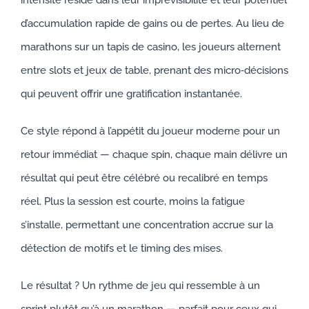
intensité réside dans leur imprévisibilité et leur potentiel
d’accumulation rapide de gains ou de pertes. Au lieu de
marathons sur un tapis de casino, les joueurs alternent
entre slots et jeux de table, prenant des micro‑décisions
qui peuvent offrir une gratification instantanée.
Ce style répond à l’appétit du joueur moderne pour un
retour immédiat — chaque spin, chaque main délivre un
résultat qui peut être célébré ou recalibré en temps
réel. Plus la session est courte, moins la fatigue
s’installe, permettant une concentration accrue sur la
détection de motifs et le timing des mises.
Le résultat ? Un rythme de jeu qui ressemble à un