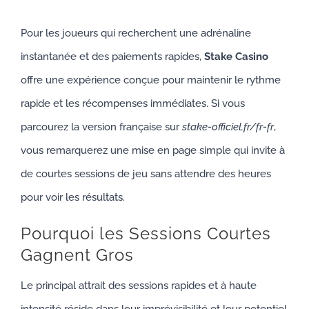
Pour les joueurs qui recherchent une adrénaline
instantanée et des paiements rapides,
Stake Casino
offre une expérience conçue pour maintenir le rythme
rapide et les récompenses immédiates. Si vous
parcourez la version française sur
stake-officiel.fr/fr-fr
,
vous remarquerez une mise en page simple qui invite à
de courtes sessions de jeu sans attendre des heures
pour voir les résultats.
Pourquoi les Sessions Courtes
Gagnent Gros
Le principal attrait des sessions rapides et à haute