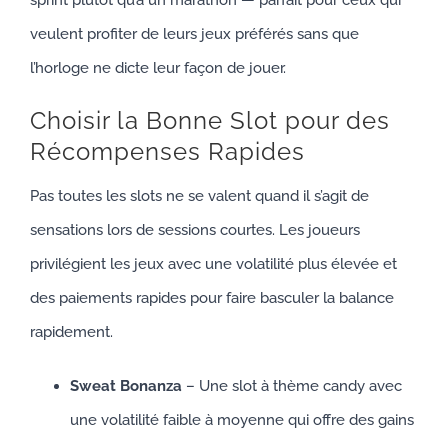
sprint plutôt qu’à un marathon — parfait pour ceux qui
veulent profiter de leurs jeux préférés sans que
l’horloge ne dicte leur façon de jouer.
Choisir la Bonne Slot pour des
Récompenses Rapides
Pas toutes les slots ne se valent quand il s’agit de
sensations lors de sessions courtes. Les joueurs
privilégient les jeux avec une volatilité plus élevée et
des paiements rapides pour faire basculer la balance
rapidement.
Sweat Bonanza
– Une slot à thème candy avec
une volatilité faible à moyenne qui offre des gains