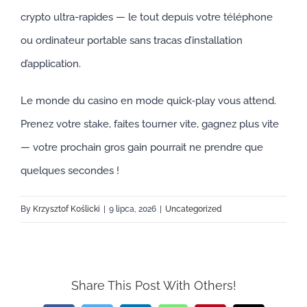
crypto ultra-rapides — le tout depuis votre téléphone
ou ordinateur portable sans tracas d’installation
d’application.
Le monde du casino en mode quick‑play vous attend.
Prenez votre stake, faites tourner vite, gagnez plus vite
— votre prochain gros gain pourrait ne prendre que
quelques secondes !
By
Krzysztof Koślicki
|
9 lipca, 2026
|
Uncategorized
Share This Post With Others!