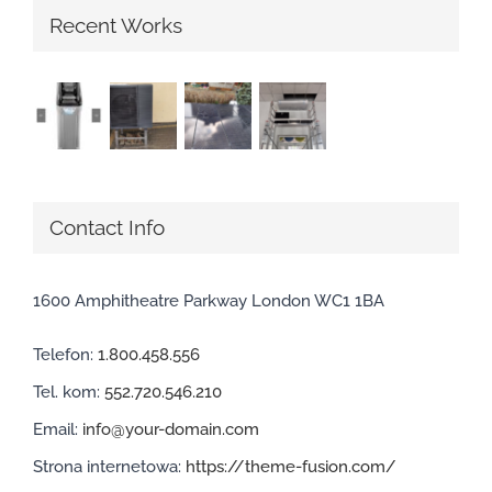
Recent Works
Contact Info
1600 Amphitheatre Parkway London WC1 1BA
Telefon:
1.800.458.556
Tel. kom:
552.720.546.210
Email:
info@your-domain.com
Strona internetowa:
https://theme-fusion.com/