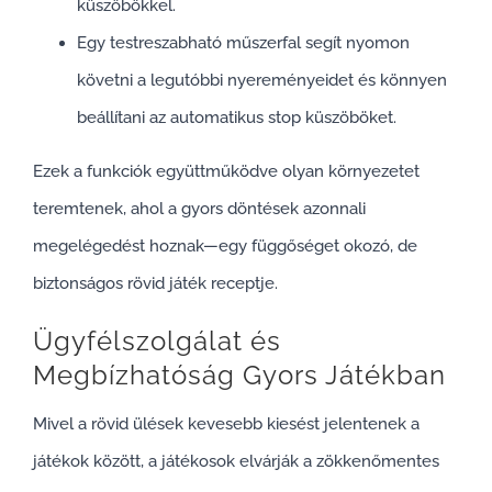
küszöbökkel.
Egy testreszabható műszerfal segít nyomon
követni a legutóbbi nyereményeidet és könnyen
beállítani az automatikus stop küszöböket.
Ezek a funkciók együttműködve olyan környezetet
teremtenek, ahol a gyors döntések azonnali
megelégedést hoznak—egy függőséget okozó, de
biztonságos rövid játék receptje.
Ügyfélszolgálat és
Megbízhatóság Gyors Játékban
Mivel a rövid ülések kevesebb kiesést jelentenek a
játékok között, a játékosok elvárják a zökkenőmentes