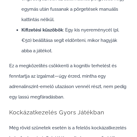
egymás után fussanak a pörgetések manuális
kattintás nélkül.
Kifizetési küszöbök
: Egy kis nyereménycél (pl.
€50) beállítása segít eldönteni, mikor hagyják
abba a játékot.
Ez a megközelítés csökkenti a kognitív terhelést és
fenntartja az izgalmat—úgy érzed, mintha egy
adrenalinszint-emelő utazáson vennél részt, nem pedig
egy lassú megfáradásban.
Kockázatkezelés Gyors Játékban
Még rövid szünetek esetén is a felelős kockázatkezelés