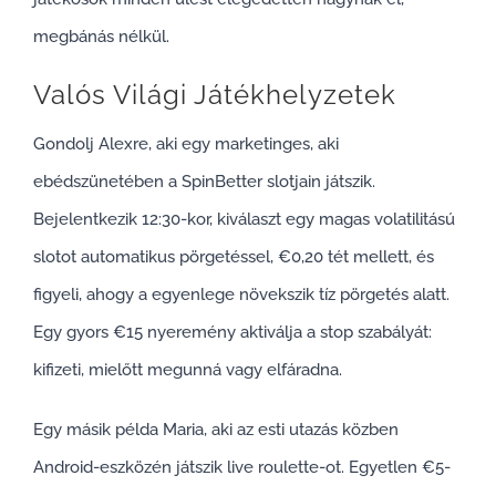
megbánás nélkül.
Valós Világi Játékhelyzetek
Gondolj Alexre, aki egy marketinges, aki
ebédszünetében a SpinBetter slotjain játszik.
Bejelentkezik 12:30-kor, kiválaszt egy magas volatilitású
slotot automatikus pörgetéssel, €0,20 tét mellett, és
figyeli, ahogy a egyenlege növekszik tíz pörgetés alatt.
Egy gyors €15 nyeremény aktiválja a stop szabályát:
kifizeti, mielőtt megunná vagy elfáradna.
Egy másik példa Maria, aki az esti utazás közben
Android-eszközén játszik live roulette-ot. Egyetlen €5-