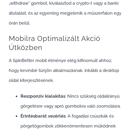
„withdraw” gombot, kiválasztod a crypto-t vagy a banki
átutalást, és az egyenleg megjelenik a műszerfalon egy
órán belül.
Mobilra Optimalizált Akció
Útközben
A SpinBetter mobil élménye elég kifinomult ahhoz,
hogy kevésbé tűnjön alkalmazásnak, inkább a desktop
oldal kiterjesztésének.
Reszponzív kialakítás
: Nincs szükség oldalirányú
görgetésre vagy apró gombokra való zoomolásra.
Érintésbarát vezérlés
: A fogadási csúszkák és
pörgetőgombok zökkenőmentesen működnek