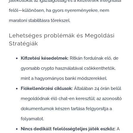
játékosokat az igazságosság és a kifizetések integritása
felől—különösen, ha gyors nyereményekre, nem
maratoni stabilitásra törekszel.
Lehetséges problémák és Megoldási
Stratégiák
Kifizetési késedelmek:
Ritkán fordulnak elő, de
gyorsabb crypto használatával csökkenthetők,
mint a hagyományos banki módszerekkel.
Fiókellenőrzési ciklusok:
Általában 24 órán belül
megoldódnak élő chat-en keresztül; az azonosító
dokumentumok készen tartása felgyorsítja a
folyamatot.
Nincs dedikált felelősségteljes játék eszköz:
A