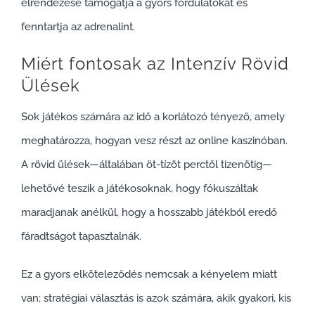
elrendezése támogatja a gyors fordulatokat és
fenntartja az adrenalint.
Miért fontosak az Intenzív Rövid
Ülések
Sok játékos számára az idő a korlátozó tényező, amely
meghatározza, hogyan vesz részt az online kaszinóban.
A rövid ülések—általában öt-tízöt perctől tizenötig—
lehetővé teszik a játékosoknak, hogy fókuszáltak
maradjanak anélkül, hogy a hosszabb játékból eredő
fáradtságot tapasztalnák.
Ez a gyors elköteleződés nemcsak a kényelem miatt
van; stratégiai választás is azok számára, akik gyakori, kis