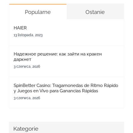
Popularne
Ostanie
HAIER
13 listopada, 2023
Надежное решение: как зайти на кракен
даркнет
3 czerwca, 2026
SpinBetter Casino: Tragamonedas de Ritmo Rápido
y Juegos en Vivo para Ganancias Rápidas
3 czerwca, 2026
Kategorie