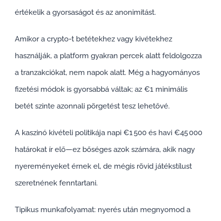
értékelik a gyorsaságot és az anonimitást.
Amikor a crypto-t betétekhez vagy kivétekhez
használják, a platform gyakran percek alatt feldolgozza
a tranzakciókat, nem napok alatt. Még a hagyományos
fizetési módok is gyorsabbá váltak; az €1 minimális
betét szinte azonnali pörgetést tesz lehetővé.
A kaszinó kivételi politikája napi €1 500 és havi €45 000
határokat ír elő—ez bőséges azok számára, akik nagy
nyereményeket érnek el, de mégis rövid játékstílust
szeretnének fenntartani.
Tipikus munkafolyamat: nyerés után megnyomod a