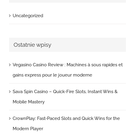
Uncategorized
Ostatnie wpisy
Vegasino Casino Review : Machines à sous rapides et
gains express pour le joueur moderne
Sava Spin Casino – Quick‑Fire Slots, Instant Wins &
Mobile Mastery
CrownPlay: Fast‑Paced Slots and Quick Wins for the
Modern Player