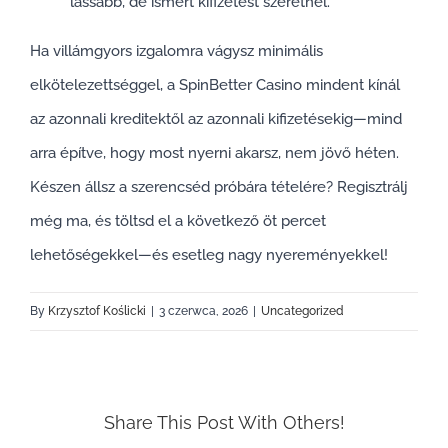
lassabb, de ismert kifizetést szeretnél.
Ha villámgyors izgalomra vágysz minimális
elkötelezettséggel, a SpinBetter Casino mindent kínál
az azonnali kreditektől az azonnali kifizetésekig—mind
arra építve, hogy most nyerni akarsz, nem jövő héten.
Készen állsz a szerencséd próbára tételére? Regisztrálj
még ma, és töltsd el a következő öt percet
lehetőségekkel—és esetleg nagy nyereményekkel!
By
Krzysztof Koślicki
|
3 czerwca, 2026
|
Uncategorized
Share This Post With Others!