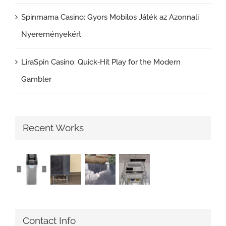
Spinmama Casino: Gyors Mobilos Játék az Azonnali
Nyereményekért
LiraSpin Casino: Quick‑Hit Play for the Modern
Gambler
Recent Works
Contact Info