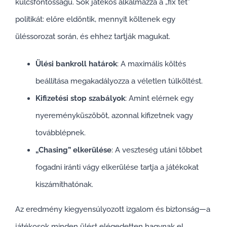
kulcsfontosságú. Sok játékos alkalmazza a „fix tét”
politikát: előre eldöntik, mennyit költenek egy
üléssorozat során, és ehhez tartják magukat.
Ülési bankroll határok
: A maximális költés
beállítása megakadályozza a véletlen túlköltést.
Kifizetési stop szabályok
: Amint elérnek egy
nyereményküszöböt, azonnal kifizetnek vagy
továbblépnek.
„Chasing” elkerülése
: A veszteség utáni többet
fogadni iránti vágy elkerülése tartja a játékokat
kiszámíthatónak.
Az eredmény kiegyensúlyozott izgalom és biztonság—a
játékosok minden ülést elégedetten hagynak el,