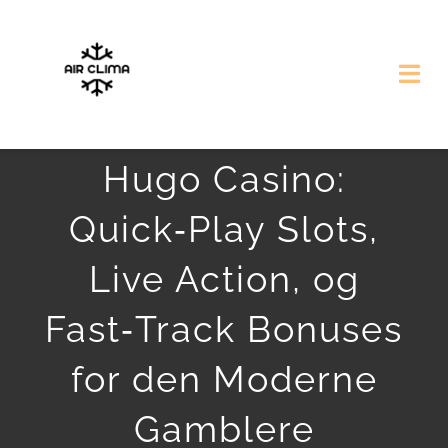
Przejdź
do
Togg
zawartości
Navi
Strona Główna
Hugo Casino:
Nasze Realizacje
Quick‑Play Slots,
Live Action, og
Darmowa Wycena
Fast‑Track Bonuses
for den Moderne
Gamblere