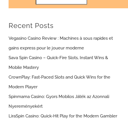
Recent Posts
Vegasino Casino Review : Machines à sous rapides et
gains express pour le joueur moderne
Sava Spin Casino – Quick‑Fire Slots, Instant Wins &
Mobile Mastery
CrownPlay: Fast‑Paced Slots and Quick Wins for the
Modern Player
Spinmama Casino: Gyors Mobilos Játék az Azonnali
Nyereményekért
LiraSpin Casino: Quick‑Hit Play for the Modern Gambler