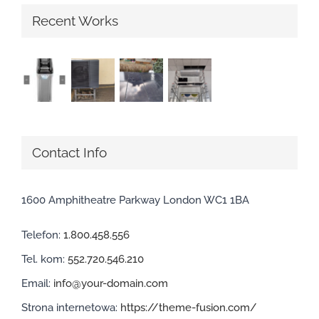
Recent Works
Contact Info
1600 Amphitheatre Parkway London WC1 1BA
Telefon:
1.800.458.556
Tel. kom:
552.720.546.210
Email:
info@your-domain.com
Strona internetowa:
https://theme-fusion.com/