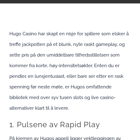
Hugo Casino har skapt en nisje for spillere som elsker å
treffe jackpotten på et blunk, nyte raskt gameplay, og
sette pris på den umiddelbare tilfredsstillelsen som
kommer fra korte, høy‑intensitetsøkter. Enten du er
pendler, en lunsjentusiast, eller bare ser etter en rask
spenning før neste møte, er Hugos omfattende
bibliotek med over syv tusen slots og live casino-
alternativer klart til å levere.
1. Pulsene av Rapid Play
På kjernen av Hugos appell ligger vektleggingen av