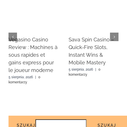
Vegasino Casino
Sava Spin Casino –
Review : Machines à
Quick‑Fire Slots,
sous rapides et
Instant Wins &
gains express pour
Mobile Mastery
le joueur moderne
5 sierpnia, 2026
|
0
komentarzy
5 sierpnia, 2026
|
0
komentarzy
SZUKAJ
SZUKAJ