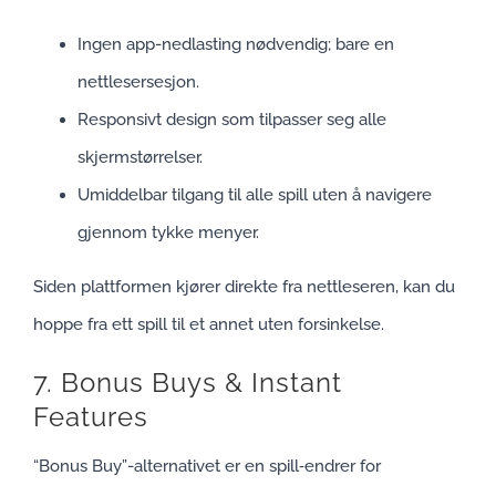
Ingen app-nedlasting nødvendig; bare en
nettlesersesjon.
Responsivt design som tilpasser seg alle
skjermstørrelser.
Umiddelbar tilgang til alle spill uten å navigere
gjennom tykke menyer.
Siden plattformen kjører direkte fra nettleseren, kan du
hoppe fra ett spill til et annet uten forsinkelse.
7. Bonus Buys & Instant
Features
“Bonus Buy”-alternativet er en spill‑endrer for