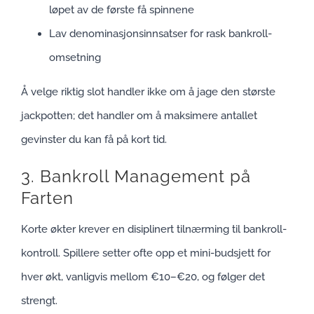
løpet av de første få spinnene
Lav denominasjonsinnsatser for rask bankroll-
omsetning
Å velge riktig slot handler ikke om å jage den største
jackpotten; det handler om å maksimere antallet
gevinster du kan få på kort tid.
3. Bankroll Management på
Farten
Korte økter krever en disiplinert tilnærming til bankroll-
kontroll. Spillere setter ofte opp et mini-budsjett for
hver økt, vanligvis mellom €10–€20, og følger det
strengt.