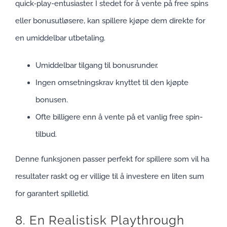
quick‑play-entusiaster. I stedet for å vente på free spins
eller bonusutløsere, kan spillere kjøpe dem direkte for
en umiddelbar utbetaling.
Umiddelbar tilgang til bonusrunder.
Ingen omsetningskrav knyttet til den kjøpte
bonusen.
Ofte billigere enn å vente på et vanlig free spin-
tilbud.
Denne funksjonen passer perfekt for spillere som vil ha
resultater raskt og er villige til å investere en liten sum
for garantert spilletid.
8. En Realistisk Playthrough