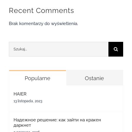
Recent Comments
Brak komentarzy do wyświetlenia.
Szukaj
Popularne
Ostanie
HAIER
13 listopada, 2023
Надежное решение: как зайти на кракен
даркнет