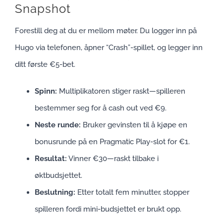
Snapshot
Forestill deg at du er mellom møter. Du logger inn på
Hugo via telefonen, åpner “Crash”-spillet, og legger inn
ditt første €5-bet.
Spinn:
Multiplikatoren stiger raskt—spilleren
bestemmer seg for å cash out ved €9.
Neste runde:
Bruker gevinsten til å kjøpe en
bonusrunde på en Pragmatic Play-slot for €1.
Resultat:
Vinner €30—raskt tilbake i
øktbudsjettet.
Beslutning:
Etter totalt fem minutter, stopper
spilleren fordi mini-budsjettet er brukt opp.