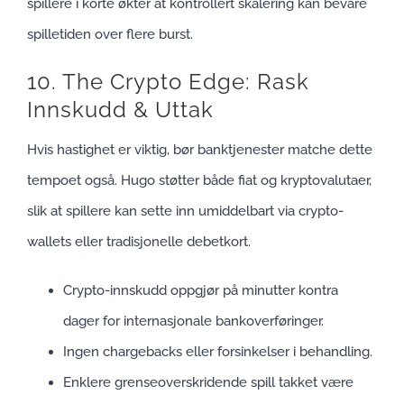
spillere i korte økter at kontrollert skalering kan bevare
spilletiden over flere burst.
10. The Crypto Edge: Rask
Innskudd & Uttak
Hvis hastighet er viktig, bør banktjenester matche dette
tempoet også. Hugo støtter både fiat og kryptovalutaer,
slik at spillere kan sette inn umiddelbart via crypto-
wallets eller tradisjonelle debetkort.
Crypto-innskudd oppgjør på minutter kontra
dager for internasjonale bankoverføringer.
Ingen chargebacks eller forsinkelser i behandling.
Enklere grenseoverskridende spill takket være