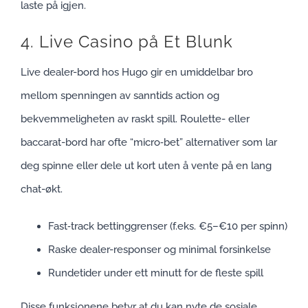
laste på igjen.
4. Live Casino på Et Blunk
Live dealer-bord hos Hugo gir en umiddelbar bro
mellom spenningen av sanntids action og
bekvemmeligheten av raskt spill. Roulette- eller
baccarat-bord har ofte “micro‑bet” alternativer som lar
deg spinne eller dele ut kort uten å vente på en lang
chat-økt.
Fast‑track bettinggrenser (f.eks. €5–€10 per spinn)
Raske dealer-responser og minimal forsinkelse
Rundetider under ett minutt for de fleste spill
Disse funksjonene betyr at du kan nyte de sosiale