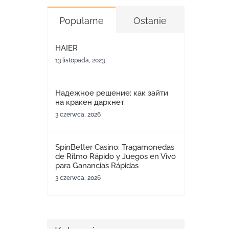
Popularne
Ostanie
HAIER
13 listopada, 2023
Надежное решение: как зайти
на кракен даркнет
3 czerwca, 2026
SpinBetter Casino: Tragamonedas
de Ritmo Rápido y Juegos en Vivo
para Ganancias Rápidas
3 czerwca, 2026