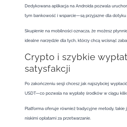
Dedykowana aplikacja na Androida pozwala urucho
tym bankowość i wsparcie—są przyjazne dla dotyku 
Skupienie na mobilności oznacza, że możesz płynnie 
idealne narzędzie dla tych, którzy chcą wcisnąć za
Crypto i szybkie wypła
satysfakcji
Po zakończeniu sesji chcesz jak najszybciej wypła
USDT—co pozwala na wypłatę środków w ciągu kilk
Platforma oferuje również tradycyjne metody, takie ja
niskimi opłatami za przetwarzanie.