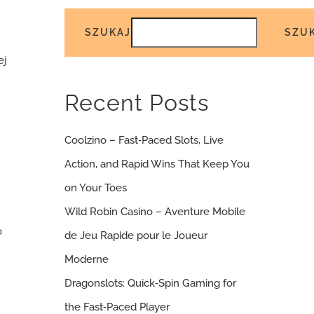
SZUKAJ
SZU
ej
Recent Posts
Coolzino – Fast‑Paced Slots, Live
Action, and Rapid Wins That Keep You
on Your Toes
Wild Robin Casino – Aventure Mobile
o
de Jeu Rapide pour le Joueur
Moderne
Dragonslots: Quick‑Spin Gaming for
the Fast‑Paced Player