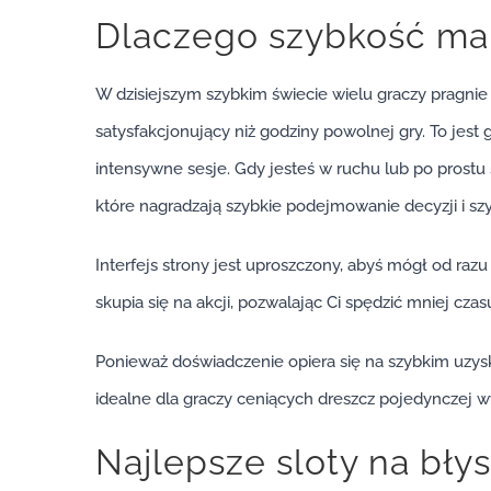
Dlaczego szybkość ma
W dzisiejszym szybkim świecie wielu graczy pragnie 
satysfakcjonujący niż godziny powolnej gry. To jest 
intensywne sesje. Gdy jesteś w ruchu lub po prostu 
które nagradzają szybkie podejmowanie decyzji i szy
Interfejs strony jest uproszczony, abyś mógł od raz
skupia się na akcji, pozwalając Ci spędzić mniej czas
Ponieważ doświadczenie opiera się na szybkim uzysk
idealne dla graczy ceniących dreszcz pojedynczej w
Najlepsze sloty na bł