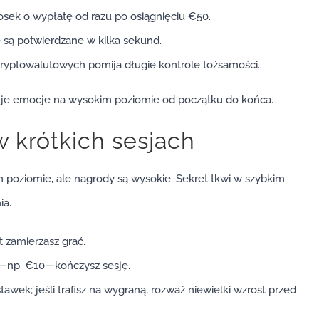
sek o wypłatę od razu po osiągnięciu €50.
są potwierdzane w kilka sekund.
kryptowalutowych pomija długie kontrole tożsamości.
uje emocje na wysokim poziomie od początku do końca.
 krótkich sesjach
im poziomie, ale nagrody są wysokie. Sekret tkwi w szybkim
ia.
t zamierzasz grać.
tę—np. €10—kończysz sesję.
wek; jeśli trafisz na wygraną, rozważ niewielki wzrost przed