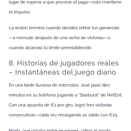
lugar de esperar a que procese el pago—esto mantiene
el impulso.
La sesión termina cuando decides retirar tus ganancias
—a menudo después de una racha de victorias—o
cuando alcanzas tu límite preestablecido.
8. Historias de jugadores reales
– Instantáneas del juego diario
En una tarde lluviosa de miércoles, José pasó diez
minutos en su teléfono jugando a “Starburst” de NetEnt.
Con una apuesta de €1 por giro, logró tres victorias
consecutivas—cada vez recargando su saldo con €15.
Marta, que viajaba entre reuniones, utilizó el modo