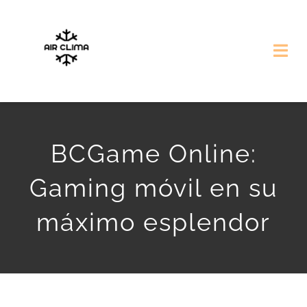
Przejdź
do
Togg
zawartości
Navi
Strona Główna
BCGame Online:
Nasze Realizacje
Gaming móvil en su
Darmowa Wycena
máximo esplendor