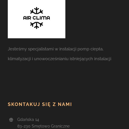
Jesteśmy specjalistami w instalacji pomp ciepła,
klimatyzacji i unowocześnianiu istniejących instalacji
SKONTAKUJ SIĘ Z NAMI
Gdańska 14
83-230 Smętowo Graniczne