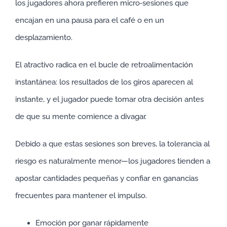
los jugadores ahora prefieren micro‑sesiones que
encajan en una pausa para el café o en un
desplazamiento.
El atractivo radica en el bucle de retroalimentación
instantánea: los resultados de los giros aparecen al
instante, y el jugador puede tomar otra decisión antes
de que su mente comience a divagar.
Debido a que estas sesiones son breves, la tolerancia al
riesgo es naturalmente menor—los jugadores tienden a
apostar cantidades pequeñas y confiar en ganancias
frecuentes para mantener el impulso.
Emoción por ganar rápidamente