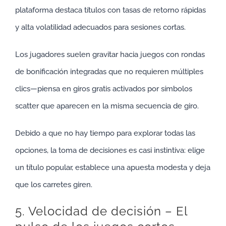
plataforma destaca títulos con tasas de retorno rápidas
y alta volatilidad adecuados para sesiones cortas.
Los jugadores suelen gravitar hacia juegos con rondas
de bonificación integradas que no requieren múltiples
clics—piensa en giros gratis activados por símbolos
scatter que aparecen en la misma secuencia de giro.
Debido a que no hay tiempo para explorar todas las
opciones, la toma de decisiones es casi instintiva: elige
un título popular, establece una apuesta modesta y deja
que los carretes giren.
5. Velocidad de decisión – El