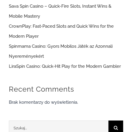
Sava Spin Casino – Quick‑Fire Slots, Instant Wins &
Mobile Mastery
CrownPlay: Fast‑Paced Slots and Quick Wins for the
Modern Player
Spinmama Casino: Gyors Mobilos Játék az Azonnali
Nyereményekért
LiraSpin Casino: Quick‑Hit Play for the Modern Gambler
Recent Comments
Brak komentarzy do wyświetlenia.
Szukaj