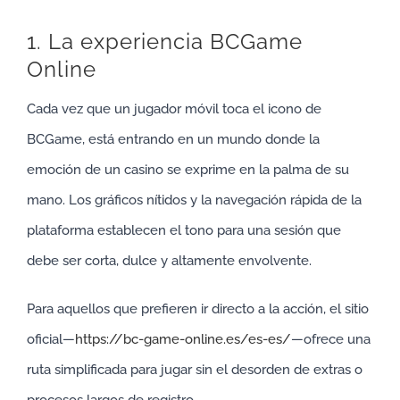
1. La experiencia BCGame
Online
Cada vez que un jugador móvil toca el icono de
BCGame, está entrando en un mundo donde la
emoción de un casino se exprime en la palma de su
mano. Los gráficos nítidos y la navegación rápida de la
plataforma establecen el tono para una sesión que
debe ser corta, dulce y altamente envolvente.
Para aquellos que prefieren ir directo a la acción, el sitio
oficial—
https://bc-game-online.es/es-es/
—ofrece una
ruta simplificada para jugar sin el desorden de extras o