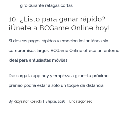
giro durante ráfagas cortas.
10. ¿Listo para ganar rápido?
¡Únete a BCGame Online hoy!
Si deseas pagos rápidos y emoción instantánea sin
compromisos largos, BCGame Online ofrece un entorno
ideal para entusiastas móviles.
Descarga la app hoy y empieza a girar—tu próximo
premio podría estar a solo un toque de distancia.
By
Krzysztof Koślicki
|
8 lipca, 2026
|
Uncategorized