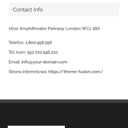
Contact Info
1600 Amphitheatre Parkway London WC1 1BA
Telefon:
1.800.458.556
Tel. kom:
552.720.546.210
Email:
info@your-domain.com
Strona internetowa:
https://theme-fusion.com/