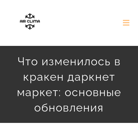
Przejdź
do
Togg
zawartości
Navi
Strona Główna
Что изменилось в
Nasze Realizacje
кракен даркнет
Darmowa Wycena
маркет: основные
обновления