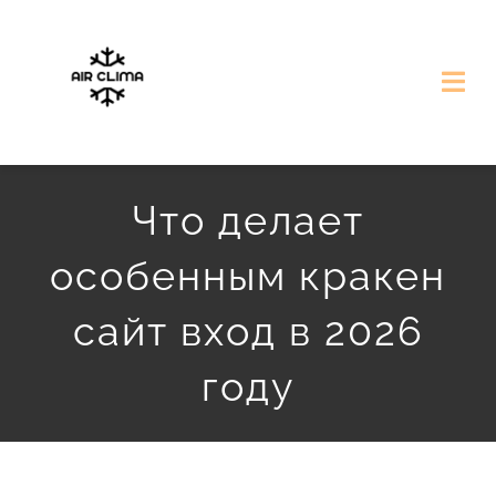
Przejdź
do
Togg
zawartości
Navi
Strona Główna
Что делает
Nasze Realizacje
особенным кракен
Darmowa Wycena
сайт вход в 2026
году