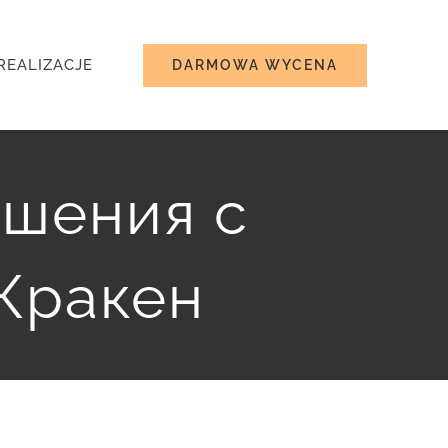
REALIZACJE
DARMOWA WYCENA
ешения с
Кракен