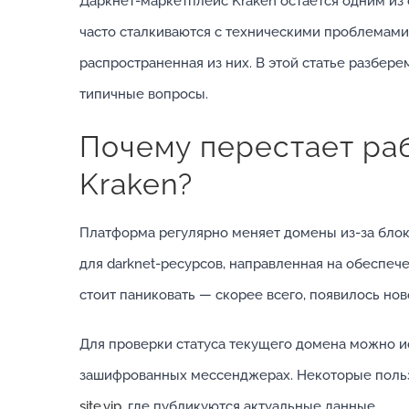
Даркнет-маркетплейс Kraken остается одним из 
часто сталкиваются с техническими проблемами
распространенная из них. В этой статье разбере
типичные вопросы.
Почему перестает ра
Kraken?
Платформа регулярно меняет домены из-за блок
для darknet-ресурсов, направленная на обеспеч
стоит паниковать — скорее всего, появилось нов
Для проверки статуса текущего домена можно 
зашифрованных мессенджерах. Некоторые польз
site.vip
, где публикуются актуальные данные.