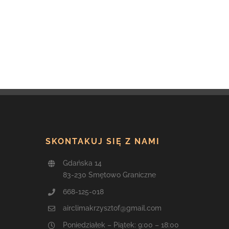
Можно ли доверять кракен магазин в 2026
году?
6 sierpnia, 2026
|
0 komentarzy
SKONTAKUJ SIĘ Z NAMI
Gdańska 14
83-230 Smętowo Graniczne
668-125-018
airclimakrzysztof@gmail.com
Poniedziałek – Piątek: 9:00 – 18:00