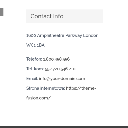
Contact Info
Проверенный метод: kraken darknet
1600 Amphitheatre Parkway London
6 sierpnia, 2026
|
0 komentarzy
WC1 1BA
Telefon:
1.800.458.556
Tel. kom:
552.720.546.210
Email:
info@your-domain.com
Strona internetowa:
https://theme-
fusion.com/