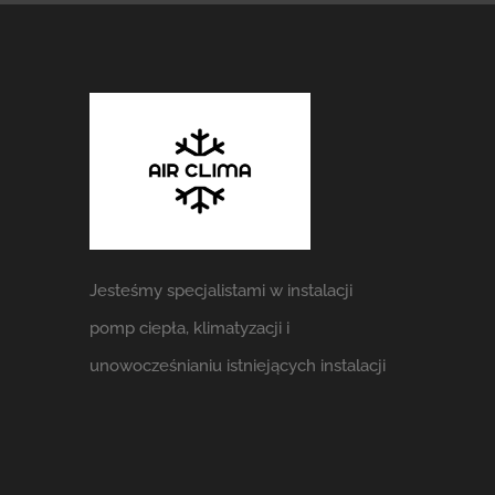
Jesteśmy specjalistami w instalacji
pomp ciepła, klimatyzacji i
unowocześnianiu istniejących instalacji