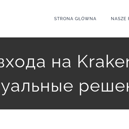
STRONA GŁÓWNA
NASZE 
хода на Krake
туальные реше