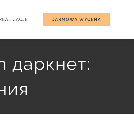
REALIZACJE
DARMOWA WYCENA
n даркнет:
ния