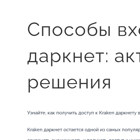
Способы вх
даркнет: а
решения
Узнайте, как получить доступ к Kraken даркнету
Kraken даркнет остается одной из самых популя