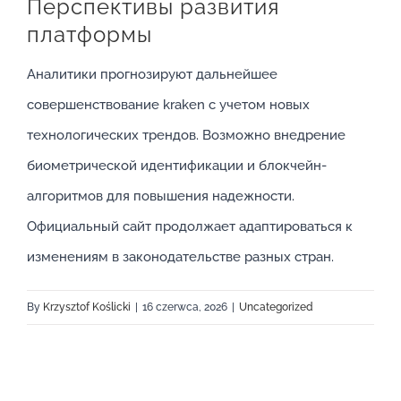
Перспективы развития
платформы
Аналитики прогнозируют дальнейшее
совершенствование kraken с учетом новых
технологических трендов. Возможно внедрение
биометрической идентификации и блокчейн-
алгоритмов для повышения надежности.
Официальный сайт продолжает адаптироваться к
изменениям в законодательстве разных стран.
By
Krzysztof Koślicki
|
16 czerwca, 2026
|
Uncategorized