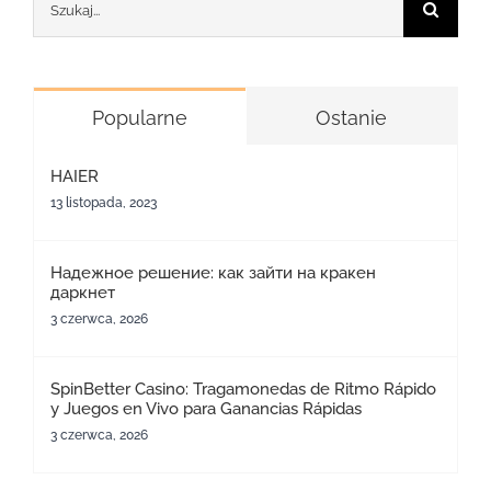
Szukaj
Popularne
Ostanie
HAIER
13 listopada, 2023
Надежное решение: как зайти на кракен
даркнет
3 czerwca, 2026
SpinBetter Casino: Tragamonedas de Ritmo Rápido
y Juegos en Vivo para Ganancias Rápidas
3 czerwca, 2026