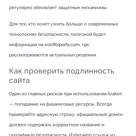
регулярно обновляет защитные механизмы.
Для тех, кто хочет узнать больше о современных
технологиях безопасности, полезной будет
информация на
eonfitsports.com
, где
рассматриваются актуальные решения.
Как проверить подлинность
сайта
Один из главных рисков при использовании kraken
— попадание на фишинговые ресурсы. Всегда
проверяйте адресную строку: официальный домен
должен содержать корректное название и
сертификат безопасности. Избегайте ссылок из