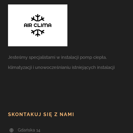
Jesteśmy specjalistami w instalacji pomp ciepła,
klimatyzacji i unowocześnianiu istniejących instalacji
SKONTAKUJ SIĘ Z NAMI
Gdańska 14