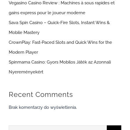
Vegasino Casino Review : Machines à sous rapides et
gains express pour le joueur moderne
Sava Spin Casino – Quick‑Fire Slots, Instant Wins &
Mobile Mastery
CrownPlay: Fast‑Paced Slots and Quick Wins for the
Modern Player
Spinmama Casino: Gyors Mobilos Játék az Azonnali
Nyereményekért
Recent Comments
Brak komentarzy do wyświetlenia.