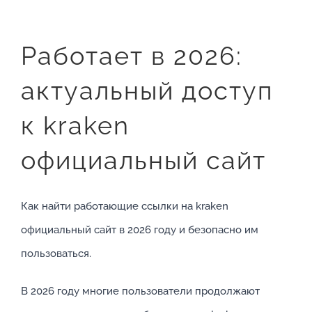
Работает в 2026:
актуальный доступ
к kraken
официальный сайт
Как найти работающие ссылки на kraken
официальный сайт в 2026 году и безопасно им
пользоваться.
В 2026 году многие пользователи продолжают