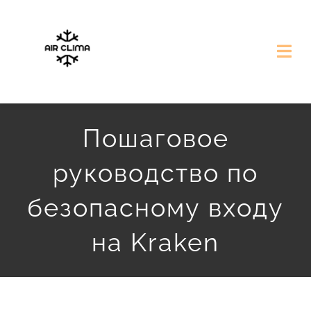
Przejdź
do
Togg
zawartości
Navi
Strona Główna
Пошаговое
Nasze Realizacje
руководство по
Darmowa Wycena
безопасному входу
на Kraken