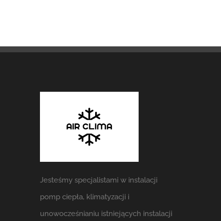
Jesteśmy specjalistami w instalacji
pomp ciepła, klimatyzacji i
unowocześnianiu istniejących instalacji