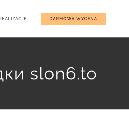
REALIZACJE
DARMOWA WYCENA
и slon6.to