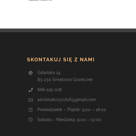
SKONTAKUJ SIĘ Z NAMI
Gdańska 14
83-230 Smętowo Graniczne
668-125-018
airclimakrzysztof@gmail.com
Poniedziałek – Piątek: 9:00 – 18:00
Sobota – Niedziela: 9:00 – 12:00