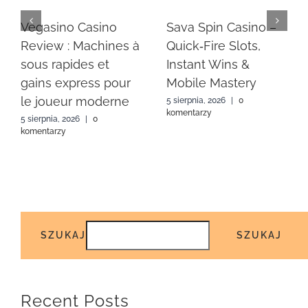
Vegasino Casino
Sava Spin Casino –
Review : Machines à
Quick‑Fire Slots,
sous rapides et
Instant Wins &
gains express pour
Mobile Mastery
le joueur moderne
5 sierpnia, 2026
|
0
komentarzy
5 sierpnia, 2026
|
0
komentarzy
SZUKAJ
SZUKAJ
Recent Posts