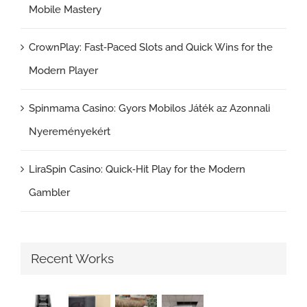
Mobile Mastery
CrownPlay: Fast‑Paced Slots and Quick Wins for the
Modern Player
Spinmama Casino: Gyors Mobilos Játék az Azonnali
Nyereményekért
LiraSpin Casino: Quick‑Hit Play for the Modern
Gambler
Recent Works