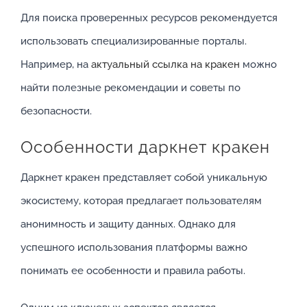
Для поиска проверенных ресурсов рекомендуется
использовать специализированные порталы.
Например, на
актуальный ссылка на кракен
можно
найти полезные рекомендации и советы по
безопасности.
Особенности даркнет кракен
Даркнет кракен представляет собой уникальную
экосистему, которая предлагает пользователям
анонимность и защиту данных. Однако для
успешного использования платформы важно
понимать ее особенности и правила работы.