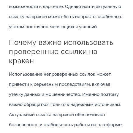
возможности в даркнете. Однако найти актуальную
ссылку на кракен может быть непросто, особенно с
учетом постоянно меняющихся условий.
Почему важно использовать
проверенные ссылки на
кракен
Использование непроверенных ссылок может
привести к серьезным последствиям, включая
утечку данных и мошенничество. Именно поэтому
важно обращаться только к надежным источникам.
Актуальный ссылка на кракен обеспечивает
безопасность и стабильность работы на платформе.