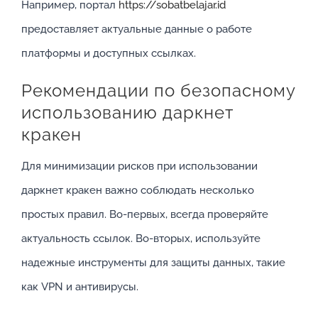
Например, портал
https://sobatbelajar.id
предоставляет актуальные данные о работе
платформы и доступных ссылках.
Рекомендации по безопасному
использованию даркнет
кракен
Для минимизации рисков при использовании
даркнет кракен важно соблюдать несколько
простых правил. Во-первых, всегда проверяйте
актуальность ссылок. Во-вторых, используйте
надежные инструменты для защиты данных, такие
как VPN и антивирусы.