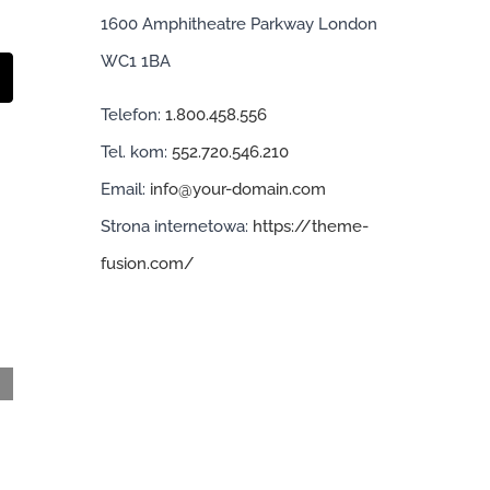
1600 Amphitheatre Parkway London
WC1 1BA
t
mail
Telefon:
1.800.458.556
Tel. kom:
552.720.546.210
Email:
info@your-domain.com
Strona internetowa:
https://theme-
fusion.com/
Можно ли доверять кракен магазин в 2026
году?