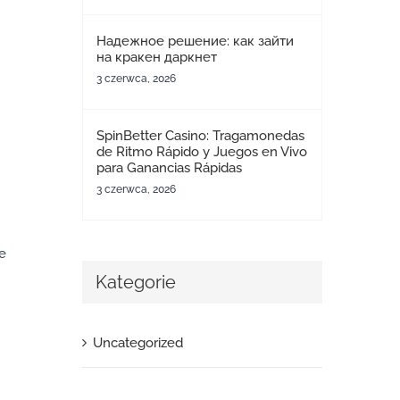
Надежное решение: как зайти
на кракен даркнет
3 czerwca, 2026
SpinBetter Casino: Tragamonedas
de Ritmo Rápido y Juegos en Vivo
para Ganancias Rápidas
3 czerwca, 2026
е
Kategorie
Uncategorized