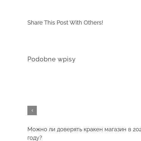
Share This Post With Others!
Podobne wpisy
Можно ли доверять кракен магазин в 20
году?