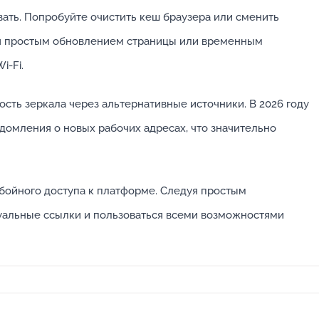
вать. Попробуйте очистить кеш браузера или сменить
я простым обновлением страницы или временным
i-Fi.
ость зеркала через альтернативные источники. В 2026 году
домления о новых рабочих адресах, что значительно
ебойного доступа к платформе. Следуя простым
уальные ссылки и пользоваться всеми возможностями