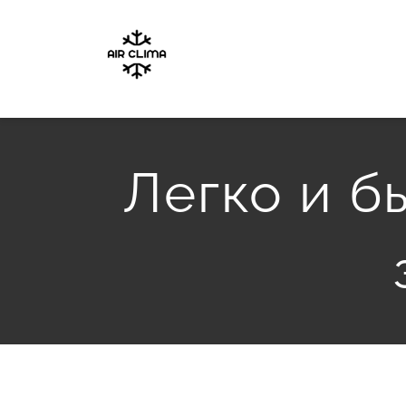
Przejdź
do
zawartości
Легко и б