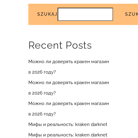
SZUKAJ
SZU
Recent Posts
Можно ли доверять кракен магазин
в 2026 году?
Можно ли доверять кракен магазин
в 2026 году?
Можно ли доверять кракен магазин
в 2026 году?
Мифы и реальность: kraken darknet
Мифы и реальность: kraken darknet