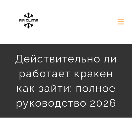
Przejdź
do
Togg
zawartości
Navi
Strona Główna
Действительно ли
Nasze Realizacje
работает кракен
Darmowa Wycena
как зайти: полное
руководство 2026