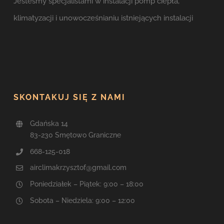
Jesteśmy specjalistami w instalacji pomp ciepła,
klimatyzacji i unowocześnianiu istniejących instalacji
SKONTAKUJ SIĘ Z NAMI
Gdańska 14
83-230 Smętowo Graniczne
668-125-018
airclimakrzysztof@gmail.com
Poniedziałek – Piątek: 9:00 – 18:00
Sobota – Niedziela: 9:00 – 12:00