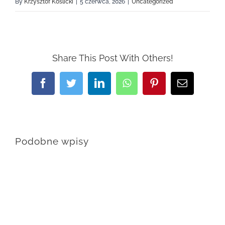
By
Krzysztof Koślicki
|
5 czerwca, 2026
|
Uncategorized
Share This Post With Others!
Facebook
Twitter
LinkedIn
WhatsApp
Pinterest
Email
Podobne wpisy